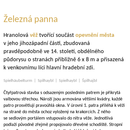
Železná panna
Hranolová
věž
tvořící součást
opevnění města
v jeho jihozápadní části, zbudovaná
pravděpodobně ve 14. století, obdélného
půdorysu o stranách přibližně 6 x 8 m a přisazená
k venkovnímu líci hlavní hradební zdi.
Spielhäubelturm | Spilhaybl | Spielhaybl | Špilhajbl
Čtyřpatrová stavba s odsazeným posledním patrem je přikrytá
valbovou střechou. Nároží jsou armována většími kvádry, každé
patro prosvětlují pravoúhlá okna. V úrovni 1. patra přiléhá k věži
na straně do města ochoz vyložený na krakorcích. Z něho
se sedlovým portálem vstupovalo do nitra věže. Jednotlivá
podlaží původně zřejmě propojovalo dřevěné schodiště. Stropní