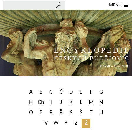
MENU
ENCYKLOPEDIE
ČESKÝCH BUDĚJOVIC
© 1998 — 2026 NEBE
A
B
C
Č
D
E
F
G
H
Ch
I
J
K
L
M
N
O
P
R
Ř
S
Š
T
U
V
W
Y
Z
Ž