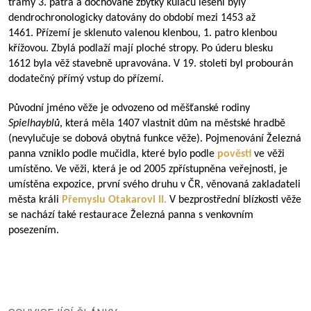
trámy 3. patra a dochované zbytky kuláčů lešení byly
dendrochronologicky datovány do období mezi 1453 až
1461. Přízemí je sklenuto valenou klenbou, 1. patro klenbou
křížovou. Zbylá podlaží mají ploché stropy. Po úderu blesku
1612 byla věž stavebně upravována. V 19. století byl probourán
dodatečný přímý vstup do přízemí.
Původní jméno věže je odvozeno od měšťanské rodiny
Spielhayblů
, která měla 1407 vlastnit dům na městské hradbě
(nevylučuje se dobová obytná funkce věže). Pojmenování Železná
panna vzniklo podle mučidla, které bylo podle
pověsti
ve věži
umístěno. Ve věži, která je od 2005 zpřístupněna veřejnosti, je
umístěna expozice, první svého druhu v ČR, věnovaná zakladateli
města králi
Přemyslu Otakarovi II.
V bezprostřední blízkosti věže
se nachází také restaurace Železná panna s venkovním
posezením.