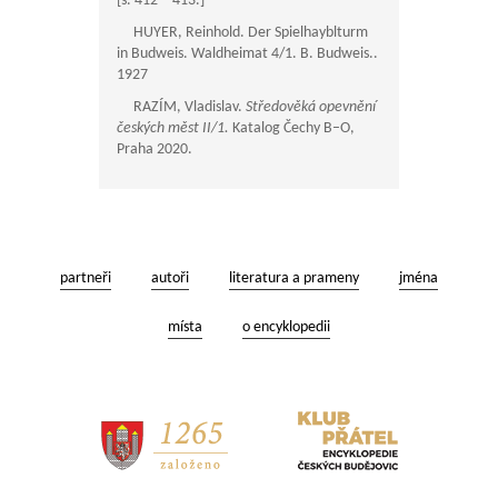
[s.
412—413
.]
HUYER, Reinhold. Der Spielhayblturm
in Budweis. Waldheimat 4/1. B. Budweis..
1927
RAZÍM, Vladislav.
Středověká opevnění
českých měst II/1.
Katalog Čechy B–O,
Praha 2020.
partneři
autoři
literatura a prameny
jména
místa
o encyklopedii