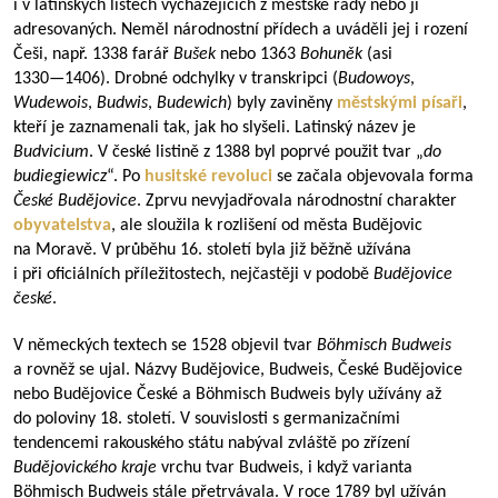
i v latinských listech vycházejících z městské rady nebo jí
adresovaných. Neměl národnostní přídech a uváděli jej i rození
Češi, např. 1338 farář
Bušek
nebo 1363
Bohuněk
(asi
1330—1406
). Drobné odchylky v transkripci (
Budowoys
,
Wudewois
,
Budwis
,
Budewich
) byly zaviněny
městskými písaři
,
kteří je zaznamenali tak, jak ho slyšeli. Latinský název je
Budvicium
. V české listině z 1388 byl poprvé použit tvar „
do
budiegiewicz
“. Po
husitské revoluci
se začala objevovala forma
České Budějovice
. Zprvu nevyjadřovala národnostní charakter
obyvatelstva
, ale sloužila k rozlišení od města Budějovic
na Moravě. V průběhu 16. století byla již běžně užívána
i při oficiálních příležitostech, nejčastěji v podobě
Budějovice
české
.
V německých textech se 1528 objevil tvar
Böhmisch Budweis
a rovněž se ujal. Názvy Budějovice, Budweis, České Budějovice
nebo Budějovice České a Böhmisch Budweis byly užívány až
do poloviny 18. století. V souvislosti s germanizačními
tendencemi rakouského státu nabýval zvláště po zřízení
Budějovického kraje
vrchu tvar Budweis, i když varianta
Böhmisch Budweis stále přetrvávala. V roce 1789 byl užíván