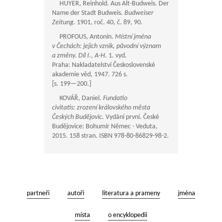
HUYER, Reinhold. Aus Alt-Budweis. Der
Name der Stadt Budweis.
Budweiser
Zeitung
. 1901, roč. 40, č. 89, 90.
PROFOUS, Antonín.
Místní jména
v Čechách: jejich vznik, původní význam
a změny. Díl I., A-H.
1. vyd.
Praha: Nakladatelství Československé
akademie věd, 1947. 726 s.
[s.
199—200
.]
KOVÁŘ, Daniel.
Fundatio
civitatis: zrození královského města
Českých Budějovic.
Vydání první. České
Budějovice: Bohumír Němec - Veduta,
2015. 158 stran. ISBN 978-80-86829-98-2.
partneři
autoři
literatura a prameny
jména
místa
o encyklopedii