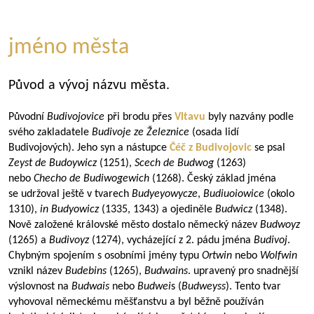
jméno města
Původ a vývoj názvu města.
Původní
Budivojovice
při brodu přes
Vltavu
byly nazvány podle
svého zakladatele
Budivoje ze Železnice
(osada lidí
Budivojových). Jeho syn a nástupce
Čéč z Budivojovic
se psal
Zeyst de Budoywicz
(1251),
Scech de Budwog
(1263)
nebo
Checho de Budiwogewich
(1268). Český základ jména
se udržoval ještě v tvarech
Budyeyowycze
,
Budiuoiowice
(okolo
1310),
in Budyowicz
(1335, 1343) a ojediněle
Budwicz
(1348).
Nově založené královské město dostalo německý název
Budwoyz
(1265) a
Budivoyz
(1274), vycházející z 2. pádu jména
Budivoj
.
Chybným spojením s osobními jmény typu
Ortwin
nebo
Wolfwin
vznikl název
Budebins
(1265),
Budwains
. upravený pro snadnější
výslovnost na
Budwais
nebo
Budwei
s (
Budweyss
). Tento tvar
vyhovoval německému měšťanstvu a byl běžně používán