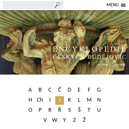
MENU
ENCYKLOPEDIE
ČESKÝCH BUDĚJOVIC
© 1998 — 2026 NEBE
A
B
C
Č
D
E
F
G
H
Ch
I
J
K
L
M
N
O
P
R
Ř
S
Š
T
U
V
W
Y
Z
Ž