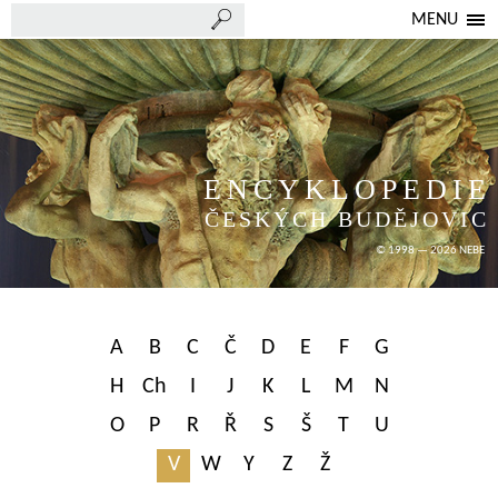
MENU
ENCYKLOPEDIE
ČESKÝCH BUDĚJOVIC
© 1998 — 2026 NEBE
A
B
C
Č
D
E
F
G
H
Ch
I
J
K
L
M
N
O
P
R
Ř
S
Š
T
U
V
W
Y
Z
Ž