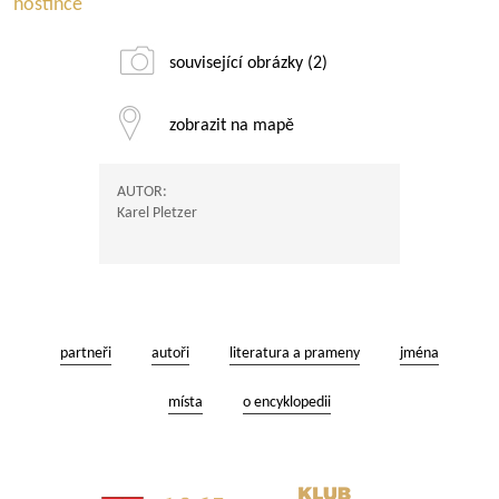
hostince
související obrázky (2)
zobrazit na mapě
AUTOR:
Karel Pletzer
partneři
autoři
literatura a prameny
jména
místa
o encyklopedii