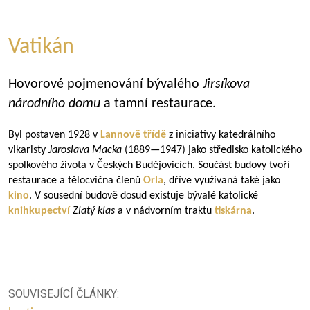
Vatikán
Hovorové pojmenování bývalého
Jirsíkova
národního domu
a tamní restaurace.
Byl postaven 1928 v
Lannově třídě
z iniciativy katedrálního
vikaristy
Jaroslava Macka
(
1889—1947
) jako středisko katolického
spolkového života v Českých Budějovicích. Součást budovy tvoří
restaurace a tělocvična členů
Orla
, dříve využívaná také jako
kino
. V sousední budově dosud existuje bývalé katolické
knihkupectví
Zlatý klas
a v nádvorním traktu
tiskárna
.
SOUVISEJÍCÍ ČLÁNKY: