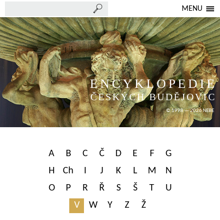
MENU
ENCYKLOPEDIE
ČESKÝCH BUDĚJOVIC
© 1998 — 2026 NEBE
A
B
C
Č
D
E
F
G
H
Ch
I
J
K
L
M
N
O
P
R
Ř
S
Š
T
U
V
W
Y
Z
Ž