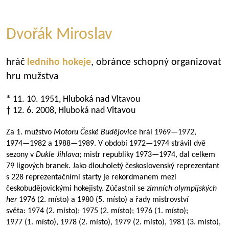
Dvořák Miroslav
hráč
ledního hokeje
, obránce schopný organizovat
hru mužstva
* 11. 10. 1951, Hluboká nad Vltavou
† 12. 6. 2008, Hluboká nad Vltavou
Za 1. mužstvo
Motoru České Budějovice
hrál
1969—1972
,
1974—1982
a
1988—1989
. V období
1972—1974
strávil dvě
sezony v
Dukle Jihlava
; mistr republiky
1973—1974
, dal celkem
79 ligových branek. Jako dlouholetý československý reprezentant
s 228 reprezentačními starty je rekordmanem mezi
českobudějovickými hokejisty. Zúčastnil se
zimních olympijských
her
1976 (2. místo) a 1980 (5. místo) a řady mistrovství
světa: 1974 (2. místo); 1975 (2. místo); 1976 (1. místo);
1977 (1. místo), 1978 (2. místo), 1979 (2. místo), 1981 (3. místo),