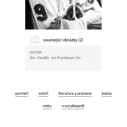
související obrázky (2)
AUTOR:
doc. PaedDr. Jan Štumbauer CSc.
partneři
autoři
literatura a prameny
jména
místa
o encyklopedii