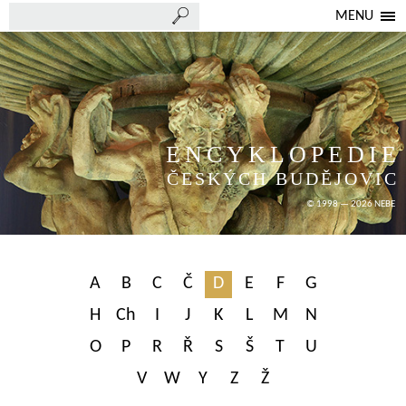
MENU
ENCYKLOPEDIE
ČESKÝCH BUDĚJOVIC
© 1998 — 2026 NEBE
A
B
C
Č
D
E
F
G
H
Ch
I
J
K
L
M
N
O
P
R
Ř
S
Š
T
U
V
W
Y
Z
Ž