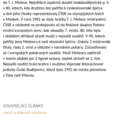
do T. J. Meteor. Největších úspěchů dosáhl českobudějovický p. h.
v 80. letech, kdy družstvo žen patřilo k československé špičce
a dvě jeho členky reprezentovaly ČSSR na
olympijských hrách
v Moskvě. V roce 1981 se staly hráčky T. J. Meteor mistryněmi
ČSSR a následně se probojovaly až do finálové skupiny
Poháru
mistrů evropských zemí
, kde obsadily 7. místo. 80. léta byla
i obdobím střídavé účasti mužů v nejvyšší soutěži. V 90. letech
patřily ženy Meteoru k naší absolutní špičce. Získaly 2 mistrovské
tituly, řadu 2. míst a vítězství v národním poháru. Zúčastňovaly
se i evropských pohárových soutěží. Muži Meteoru odehráli
v tomto období jen 2 ligové sezony, zbytek strávili ve 2. lize.
Nejvyšší soutěž hrálo krátce i mužstvo
Vojenské tělovýchovné
jednoty České Budějovice
, které bylo 1992 do města převeleno
z Týna nad Vltavou.
SOUVISEJÍCÍ ČLÁNKY:
sport a tělesná výchova