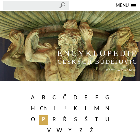
MENU
ENCYKLOPEDIE
ČESKÝCH BUDĚJOVIC
© 1998 — 2026 NEBE
A
B
C
Č
D
E
F
G
H
Ch
I
J
K
L
M
N
O
P
R
Ř
S
Š
T
U
V
W
Y
Z
Ž