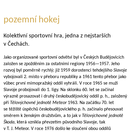
pozemní hokej
Kolektivní sportovní hra, jedna z nejstarších
v Čechách.
Jako organizované sportovní odvětví byl v Českých Budějovicích
založen se zpožděním za ostatními regiony
1956—1957
. Jeho
rozvoj byl poměrně rychlý; již 1959 dorostenci tehdejšího
Slavoje
vybojovali 2. místo v přeboru republiky a 1961 tento přebor jako
vůbec první mimopražský oddíl vyhráli. V roce 1965 se muži
Slavoje probojovali do 1. ligy. Na sklonku 60. let se začínal
výrazně prosazovat i druhý českobudějovický oddíl p. h., založený
při
Tělovýchovné jednotě Meteor
1963. Na začátku 70. let
se těžiště úspěchů českobudějovického p. h. začínalo přesouvat
směrem k ženským družstvům, a to jak v
Tělovýchovné jednotě
Škoda
, která vznikla převzetím původního Slavoje, tak
v T. J. Meteor. V roce 1976 došlo ke sloučení obou oddílů