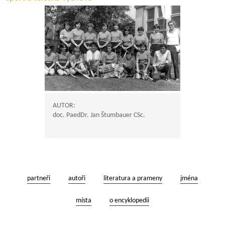
AUTOR:
doc. PaedDr. Jan Štumbauer CSc.
partneři
autoři
literatura a prameny
jména
místa
o encyklopedii