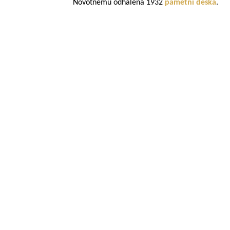
Novotnému odhalena 1932
pamětní deska
.