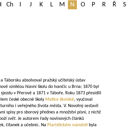
H
Ch
I
J
K
L
M
N
O
P
R
Ř
S
a Táborsku absolvoval pražský učitelský ústav
nově vzniklou hlavní školu do Ivančic u Brna; 1870 byl
sjezdu v Přerově a 1871 v Táboře. Roku 1873 přesídlil
telem české obecné školy
Matice školské
, vyučoval
lturního i veřejného života města. V. Novotný sestavil
vní spisy pro sborový přednes a množství písní, z nichž
boží svět
. Je autorem řady novinových článků
k, čítanek a učebnic. Na
Piaristickém náměstí
byla