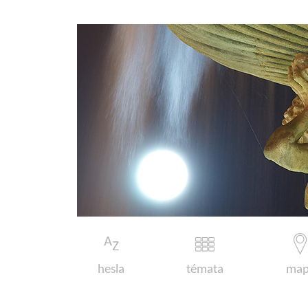
hesla
témata
map