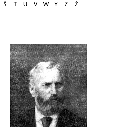
Š
T
U
V
W
Y
Z
Ž