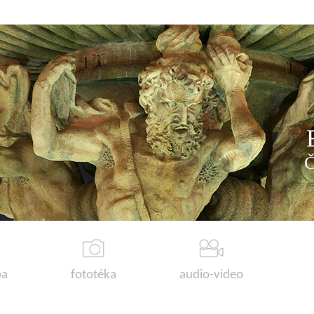
a
fototéka
audio-video