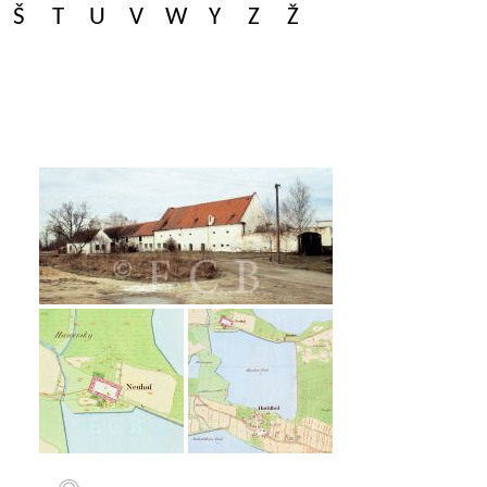
Š
T
U
V
W
Y
Z
Ž