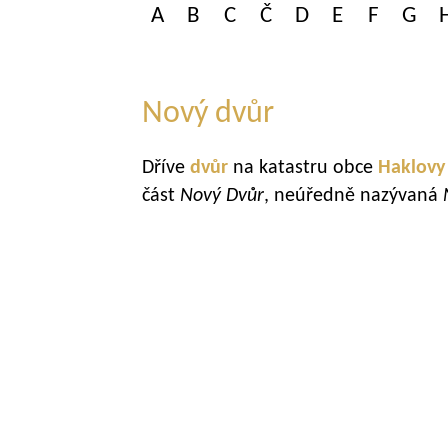
A
B
C
Č
D
E
F
G
Nový dvůr
Dříve
dvůr
na katastru obce
Haklovy
část
Nový Dvůr
, neúředně nazývaná
N