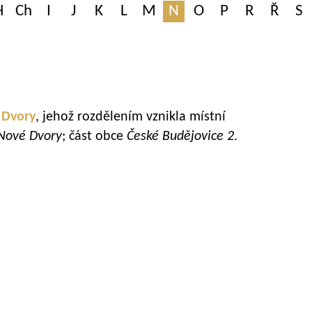
H
Ch
I
J
K
L
M
N
O
P
R
Ř
S
 Dvory
, jehož rozdělením vznikla místní
ové Dvory
; část obce
České Budějovice 2
.