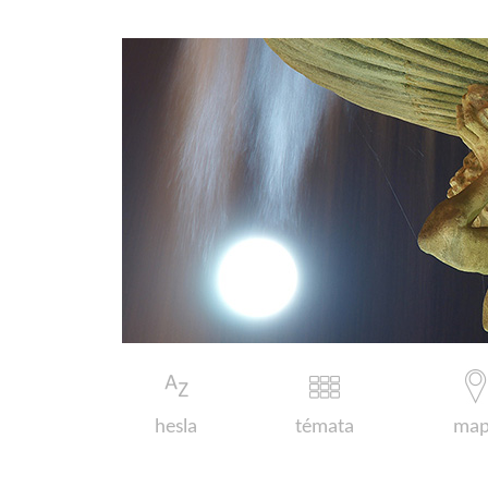
hesla
témata
map