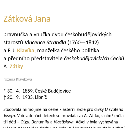
Zátková Jana
pravnučka a vnučka dvou českobudějovických
starostů
Vincence Strandla
(
1760—1842
)
a F. J.
Klavíka
, manželka českého politika
a předního představitele
českobudějovických Čechů
A.
Zátky
rozená Klavíková
* 30. 4. 1859, České Budějovice
† 20. 9. 1933, Libníč
Studovala mimo jiné na české klášterní škole pro dívky
U svatého
Josefa
. V devatenácti letech se provdala za A. Zátku, s nímž měla
tři děti –
Olgu
,
Bohumilu
a
Vlastislava
. Ačkoliv byla vychována