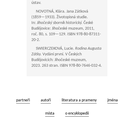
ústav.
NOVOTNÁ, Klára. Jana Zátková
(
1859—1933
). Životopisná studie.
In:
Jihočeský sborník historický.
České
Budějovice: Jihočeské muzeum, 2011,
roč. 80, s.
109—129
. ISBN 978-80-87311-
20-2.
SWIERCZEKOVÁ, Lucie.
Rodina Augusta
Zátky.
Vydání první. V Českých
Budějovicích: Jihočeské muzeum,
2023. 263 stran. ISBN 978-80-7646-032-4.
partneři
autoři
literatura a prameny
jména
místa
o encyklopedii