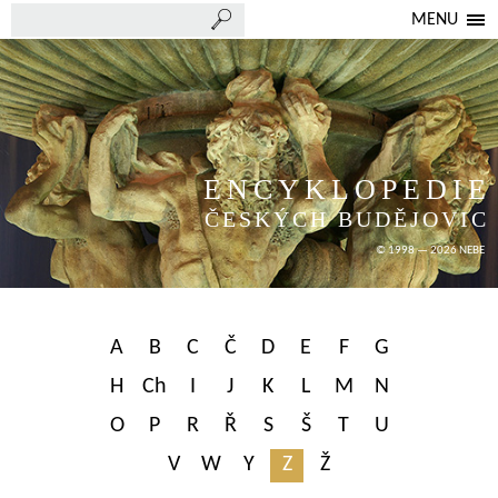
MENU
ENCYKLOPEDIE
ČESKÝCH BUDĚJOVIC
© 1998 — 2026 NEBE
A
B
C
Č
D
E
F
G
H
Ch
I
J
K
L
M
N
O
P
R
Ř
S
Š
T
U
V
W
Y
Z
Ž