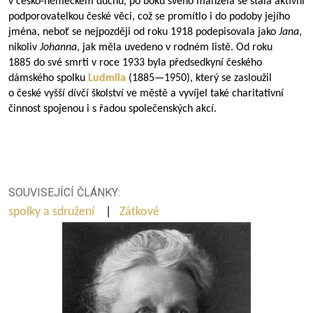
v česko-německém duchu, po boku svého manžela se stala aktivní
podporovatelkou české věci, což se promítlo i do podoby jejího
jména, neboť se nejpozději od roku 1918 podepisovala jako
Jana
,
nikoliv
Johanna
, jak měla uvedeno v rodném listě. Od roku
1885 do své smrti v roce 1933 byla předsedkyní českého
dámského spolku
Ludmila
(
1885—1950
), který se zasloužil
o české vyšší dívčí školství ve městě a vyvíjel také charitativní
činnost spojenou i s řadou společenských akcí.
SOUVISEJÍCÍ ČLÁNKY:
spolky a sdružení
|
Zátkové