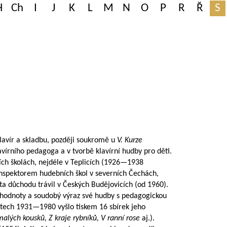
H
Ch
I
J
K
L
M
N
O
P
R
Ř
S
lavír a skladbu, později soukromě u
V. Kurze
klavírního pedagoga a v tvorbě klavírní hudby pro děti.
ch školách, nejdéle v Teplicích (
1926—1938
 inspektorem hudebních škol v severních Čechách,
a důchodu trávil v Českých Budějovicích (od 1960).
 hodnoty a soudobý výraz své hudby s pedagogickou
letech
1931—1980
vyšlo tiskem 16 sbírek jeho
alých kousků, Z kraje rybníků, V ranní rose
aj.).