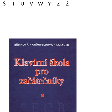
Š
T
U
V
W
Y
Z
Ž