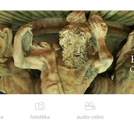
a
fototéka
audio-video