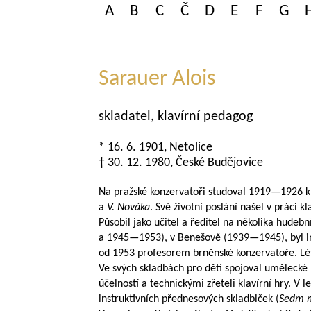
A
B
C
Č
D
E
F
G
Sarauer Alois
skladatel, klavírní pedagog
* 16. 6. 1901, Netolice
† 30. 12. 1980, České Budějovice
Na pražské konzervatoři studoval
1919—1926
k
a
V. Nováka
. Své životní poslání našel v práci 
Působil jako učitel a ředitel na několika hudební
a
1945—1953
), v Benešově (
1939—1945
), byl
od 1953 profesorem brněnské konzervatoře. Lét
Ve svých skladbách pro děti spojoval umělecké
účelností a technickými zřeteli klavírní hry. V 
instruktivních přednesových skladbiček (
Sedm m