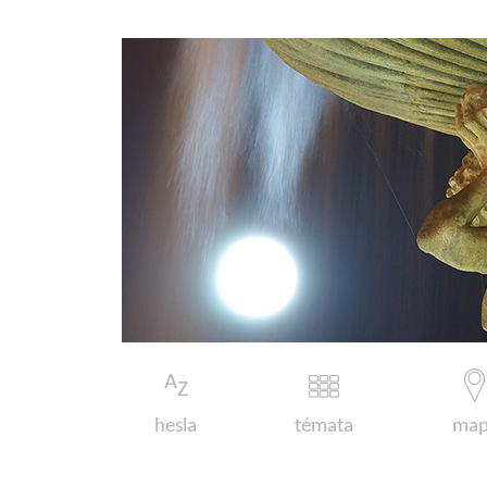
hesla
témata
map