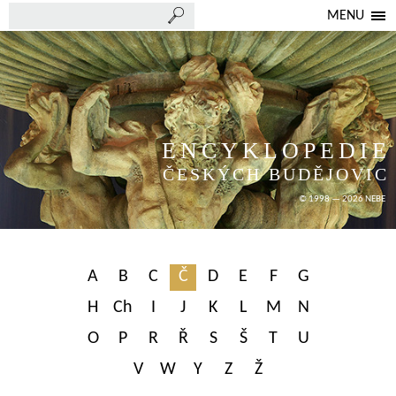
MENU
ENCYKLOPEDIE
ČESKÝCH BUDĚJOVIC
© 1998 — 2026 NEBE
A
B
C
Č
D
E
F
G
H
Ch
I
J
K
L
M
N
O
P
R
Ř
S
Š
T
U
V
W
Y
Z
Ž