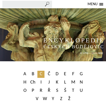
MENU
ENCYKLOPEDIE
ČESKÝCH BUDĚJOVIC
© 1998 — 2026 NEBE
A
B
C
Č
D
E
F
G
H
Ch
I
J
K
L
M
N
O
P
R
Ř
S
Š
T
U
V
W
Y
Z
Ž