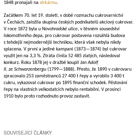
1848 pronajali na
sirkárnu
.
Začátkem 70. let 19. století, v době rozmachu cukrovarnictví
v Čechách, založila skupina českých podnikatelů akciový cukrovar.
V roce 1872 byla u
Novohradské ulice
, v těsném sousedství
lokomotivního depa, pro cukrovar postavena rozsáhlá budova
s tehdejší nejmodernější technikou, která však nebyla nikdy
splacena. V první a jediné kampani (
1873—1874
) byl cukrovar
využit jen na 3,3 %. Ztráta činila 52 485 zlatých, následoval
konkurz. Roku 1878 jej v dražbě koupil
Jan Adolf
II. ze Schwarzenbergu
(
1799—1888
). Přesto, že 1890 v cukrovaru
zpracovalo 253 zaměstnanců 27 400 t řepy a vyrobilo 3 400 t
cukru, vykazoval cukrovar po 1895 finanční schodek. Pěstování
řepy na vlastních velkostatcích nebylo rentabilní. V prosinci
1910 bylo proto rozhodnuto provoz zastavit.
SOUVISEJÍCÍ ČLÁNKY: