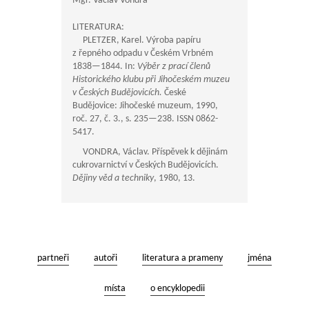
Mgr. Václav Vondra
LITERATURA:
PLETZER, Karel. Výroba papíru
z řepného odpadu v Českém Vrbném
1838—1844
. In:
Výběr z prací členů
Historického klubu při Jihočeském muzeu
v Českých Budějovicích.
České
Budějovice: Jihočeské muzeum, 1990,
roč. 27, č. 3., s.
235—238
. ISSN 0862-
5417.
VONDRA, Václav. Příspěvek k dějinám
cukrovarnictví v Českých Budějovicích.
Dějiny věd a techniky
, 1980, 13.
partneři
autoři
literatura a prameny
jména
místa
o encyklopedii