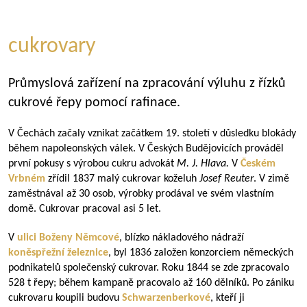
cukrovary
Průmyslová zařízení na zpracování výluhu z řízků
cukrové řepy pomocí rafinace.
V Čechách začaly vznikat začátkem 19. století v důsledku blokády
během napoleonských válek. V Českých Budějovicích prováděl
první pokusy s výrobou cukru advokát
M. J. Hlava.
V
Českém
Vrbném
zřídil 1837 malý cukrovar koželuh
Josef Reuter
. V zimě
zaměstnával až 30 osob, výrobky prodával ve svém vlastním
domě. Cukrovar pracoval asi 5 let.
V
ulici Boženy Němcové
, blízko nákladového nádraží
koněspřežní železnice
, byl 1836 založen konzorciem německých
podnikatelů společenský cukrovar. Roku 1844 se zde zpracovalo
528 t řepy; během kampaně pracovalo až 160 dělníků. Po zániku
cukrovaru koupili budovu
Schwarzenberkové
, kteří ji