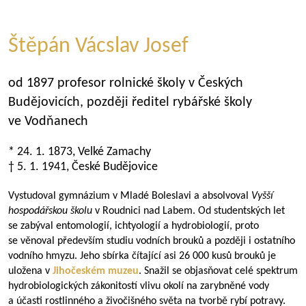
Štěpán Vácslav Josef
od 1897 profesor rolnické školy v Českých
Budějovicích, později ředitel rybářské školy
ve Vodňanech
* 24. 1. 1873, Velké Zamachy
† 5. 1. 1941, České Budějovice
Vystudoval gymnázium v Mladé Boleslavi a absolvoval
Vyšší
hospodářskou školu
v Roudnici nad Labem. Od studentských let
se zabýval entomologií, ichtyologií a hydrobiologií, proto
se věnoval především studiu vodních brouků a později i ostatního
vodního hmyzu. Jeho sbírka čítající asi 26 000 kusů brouků je
uložena v
Jihočeském muzeu
. Snažil se objasňovat celé spektrum
hydrobiologických zákonitostí vlivu okolí na zarybněné vody
a účasti rostlinného a živočišného světa na tvorbě rybí potravy.