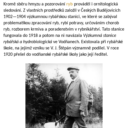
Kromě sběru hmyzu a pozorování
ryb
prováděl i ornitologická
sledování. Z vlastních prostředků založil v Českých Budějovicích
1902—1904
výzkumnou rybářskou stanici, ve které se zabýval
problematikou zpracování ryb, rybí potravy, určováním chorob
ryb, rozborem krmiva a poradenstvím v rybníkářství. Tato stanice
fungovala do 1918 a potom na ni navázala
Výzkumná stanice
rybářská a hydrobiologická
ve Vodňanech. Existovala při rybářské
škole, na jejímž vzniku se V. J. Štěpán významně podílel. V roce
1920 přešel do vodňanské rybářské školy jako její ředitel.