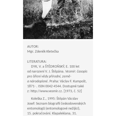
AUTOR:
Mgr. Zdeněk Kletečka
LITERATURA:
DYK, V. a ŠTĚDROŇSKÝ, E. 100 let
od narození V. J. Štěpána.
Vesmír: časopis
pro šíření vědy přírodní, země-
a národopisné
. Praha: Václav F. Kumpošt,
1871- . ISSN 0042-4544. Dostupné také
z: http://www.vesmir.cz. [1973, č. 52]
Koleška Z., 1995: Štěpán Vácslav
Josef: Seznam biografií československých
entomologů (entomologové nežijící),
15. pokračování. Klapalekiana, 31.