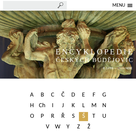
MENU
ENCYKLOPEDIE
ČESKÝCH BUDĚJOVIC
© 1998 — 2026 NEBE
A
B
C
Č
D
E
F
G
H
Ch
I
J
K
L
M
N
O
P
R
Ř
S
Š
T
U
V
W
Y
Z
Ž