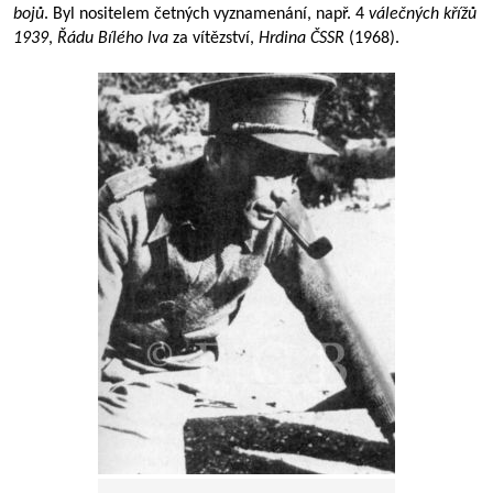
bojů
. Byl nositelem četných vyznamenání, např. 4
válečných křížů
1939
,
Řádu Bílého lva
za vítězství,
Hrdina ČSSR
(1968).