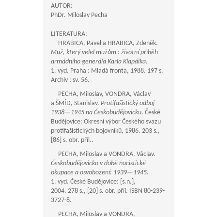
AUTOR:
PhDr. Miloslav Pecha
LITERATURA:
HRABICA, Pavel a HRABICA, Zdeněk.
Muž, který velel mužům : životní příběh
armádního generála Karla Klapálka
.
1. vyd. Praha : Mladá fronta, 1988. 197 s.
Archiv ; sv. 56.
PECHA, Miloslav, VONDRA, Václav
a ŠMÍD, Stanislav.
Protifašistický odboj
1938—1945
na Českobudějovick
u. České
Budějovice: Okresní výbor Českého svazu
protifašistických bojovníků, 1986. 203 s.,
[86] s. obr. příl..
PECHA, Miloslav a VONDRA, Václav.
Českobudějovicko v době nacistické
okupace a osvobození:
1939—1945
.
1. vyd. České Budějovice: [s.n.],
2004. 278 s., [20] s. obr. příl. ISBN 80-239-
3727-8.
PECHA, Miloslav a VONDRA,