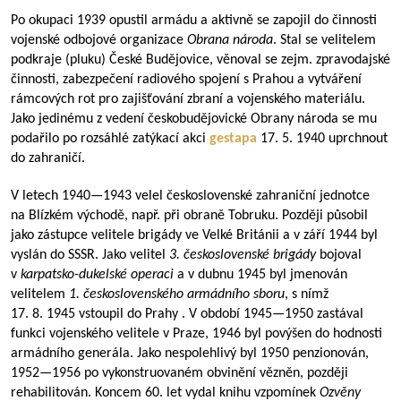
Po okupaci 1939 opustil armádu a aktivně se zapojil do činnosti
vojenské odbojové organizace
Obrana národa
. Stal se velitelem
podkraje (pluku) České Budějovice, věnoval se zejm. zpravodajské
činnosti, zabezpečení radiového spojení s Prahou a vytváření
rámcových rot pro zajišťování zbraní a vojenského materiálu.
Jako jedinému z vedení českobudějovické Obrany národa se mu
podařilo po rozsáhlé zatýkací akci
gestapa
17. 5. 1940 uprchnout
do zahraničí.
V letech
1940—1943
velel československé zahraniční jednotce
na Blízkém východě, např. při obraně Tobruku. Později působil
jako zástupce velitele brigády ve Velké Británii a v září 1944 byl
vyslán do SSSR. Jako velitel
3. československé brigády
bojoval
v
karpatsko-dukelské operaci
a v dubnu 1945 byl jmenován
velitelem
1. československého armádního sboru
, s nímž
17. 8. 1945 vstoupil do Prahy . V období
1945—1950
zastával
funkci vojenského velitele v Praze, 1946 byl povýšen do hodnosti
armádního generála. Jako nespolehlivý byl 1950 penzionován,
1952—1956
po vykonstruovaném obvinění vězněn, později
rehabilitován. Koncem 60. let vydal knihu vzpomínek
Ozvěny