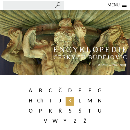
MENU
ENCYKLOPEDIE
ČESKÝCH BUDĚJOVIC
© 1998 — 2026 NEBE
A
B
C
Č
D
E
F
G
H
Ch
I
J
K
L
M
N
O
P
R
Ř
S
Š
T
U
V
W
Y
Z
Ž