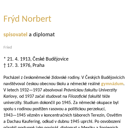
Frýd Norbert
spisovatel
a diplomat
Fried
* 21. 4. 1913, České Budějovice
† 17. 3. 1976, Praha
Pocházel z českoněmecké židovské rodiny. V Českých Budějovicích
navštěvoval českou obecnou školu a německé reálné
gymnázium
.
V letech
1932—1937
absolvoval
Právnickou fakultu Univerzity
Karlovy
, od 1937 začal studovat na
Filozofické fakultě
téže
univerzity. Studium dokončil po 1945. Za německé okupace byl
spolu s rodinou postižen rasovou a politickou perzekucí,
1943—1945
vězněn v koncentračních táborech Terezín, Osvětim
a Dachau Kaufering, odkud v dubnu 1945 uprchl. Po osvobození