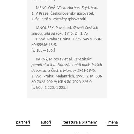
MENCLOVÁ, Věra.
Norbert Frýd
. Vyd.
1. V Praze: Československý spisovatel,
1981. 128 s. Portréty spisovatelů.
JANOUŠEK, Pavel, ed.
Slovník českých
spisovatelů od roku 1945
. Díl 1, A-
L. 1. vyd. Praha : Brána, 1995. 549 s. ISBN
80-85946-16-5.
[s.
185—186
.]
KÁRNÝ, Miroslav et al.
Terezínská
pamětní kniha: židovské oběti nacistických
deportací z Čech a Moravy 1941-1945.
1. vyd. Praha: Melantrich, 1995, 2 sv. ISBN
80-7023-209-9; ISBN 80-7023-225-0.
[s. 808, 1 220, 1 225.]
partneři
autoři
literatura a prameny
jména