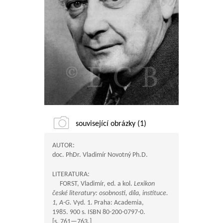
související obrázky (1)
AUTOR:
doc. PhDr. Vladimír Novotný Ph.D.
LITERATURA:
FORST, Vladimír, ed. a kol.
Lexikon
české literatury: osobnosti, díla, instituce.
1, A-G.
Vyd. 1. Praha: Academia,
1985. 900 s. ISBN 80-200-0797-0.
[s.
761—763
.]