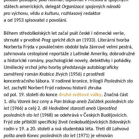
působil postupně jako novinář, diplomat v Mexiku a Spojených
státech amerických, delegát
Organizace spojených národů
pro výchovu, vědu a kulturu
, rozhlasový redaktor
a od 1953 spisovatel z povolání.
Během středoškolských let začal psát české i německé verše,
shrnuté v prvotině
Prag spricht dich an
(1933). Literární tvorba
Norberta Frýda v poválečném období byla žánrově velmi pestrá,
zahrnovala cestopisné reportáže z Latinské Ameriky, dobrodružné
a historické romány, psychologické novely, detektivky i pohádky.
Umělecký vrchol jeho tvorby představuje autobiograficky
zaměřený román
Krabice živých
(1956) z prostředí
koncentračního tábora. V rodinné kronice, trilogii
Posledních sto
let
, zachytil Norbert Frýd rodovou historii zhruba
od pol. 19. století do konce
druhé světové války
. Značná část
1. dílu
Vzorek bez ceny
a
Pan biskup aneb Začátek posledních sto
let
(1966) a celý 2. díl
Hedvábné starosti aneb Uprostřed
posledních sto let
(1968) se odehrává v Českých Budějovicích.
Frýd zde přiblížil specifický život českobudějovických židovských
rodin v 19. a 20. století a svá studentská léta. Třetí díl
Lahvová
pošta aneb Konec posledních sto let
(1971) je věnován