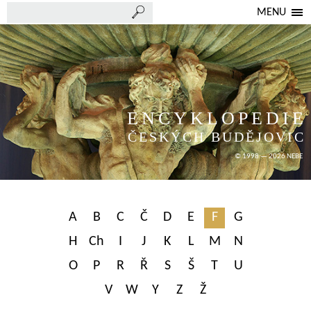
MENU
ENCYKLOPEDIE
ČESKÝCH BUDĚJOVIC
© 1998 — 2026 NEBE
A
B
C
Č
D
E
F
G
H
Ch
I
J
K
L
M
N
O
P
R
Ř
S
Š
T
U
V
W
Y
Z
Ž