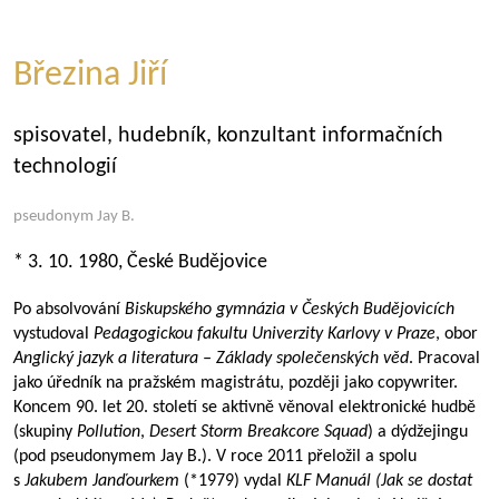
Březina Jiří
spisovatel, hudebník, konzultant informačních
technologií
pseudonym Jay B.
* 3. 10. 1980, České Budějovice
Po absolvování
Biskupského gymnázia v Českých Budějovicích
vystudoval
Pedagogickou fakultu Univerzity Karlovy v Praze
, obor
Anglický jazyk a literatura – Základy společenských věd
. Pracoval
jako úředník na pražském magistrátu, později jako copywriter.
Koncem 90. let 20. století se aktivně věnoval elektronické hudbě
(skupiny
Pollution
,
Desert Storm Breakcore Squad
) a dýdžejingu
(pod pseudonymem Jay B.). V roce 2011 přeložil a spolu
s
Jakubem Janďourkem
(*1979) vydal
KLF Manuál
(Jak se dostat