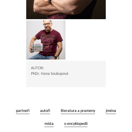
AUTOR:
PhDr. Hana Soukupová
partneři
autoři
literatura a prameny
jména
místa
o encyklopedii