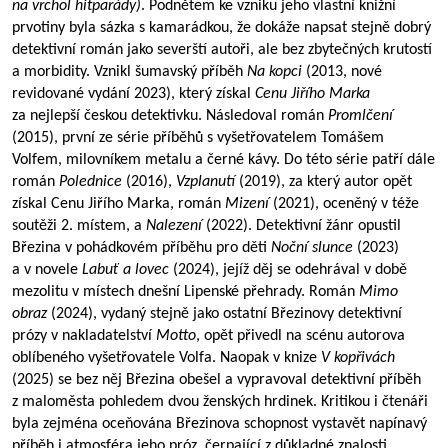
na vrchol hitparády)
. Podnětem ke vzniku jeho vlastní knižní
prvotiny byla sázka s kamarádkou, že dokáže napsat stejně dobrý
detektivní román jako severští autoři, ale bez zbytečných krutostí
a morbidity. Vznikl šumavský příběh
Na kopci
(2013, nové
revidované vydání 2023), který získal
Cenu Jiřího Marka
za nejlepší českou detektivku. Následoval román
Promlčení
(2015), první ze série příběhů s vyšetřovatelem Tomášem
Volfem, milovníkem metalu a černé kávy. Do této série patří dále
román
Polednice
(2016),
Vzplanutí
(2019), za který autor opět
získal Cenu Jiřího Marka, román
Mizení
(2021), oceněný v téže
soutěži 2. místem, a
Nalezení
(2022). Detektivní žánr opustil
Březina v pohádkovém příběhu pro děti
Noční slunce
(2023)
a v novele
Labuť a lovec
(2024), jejíž děj se odehrával v době
mezolitu v místech dnešní Lipenské přehrady. Román
Mimo
obraz
(2024), vydaný stejně jako ostatní Březinovy detektivní
prózy v nakladatelství
Motto
, opět přivedl na scénu autorova
oblíbeného vyšetřovatele Volfa. Naopak v knize
V kopřivách
(2025) se bez něj Březina obešel a vypravoval detektivní příběh
z maloměsta pohledem dvou ženských hrdinek. Kritikou i čtenáři
byla zejména oceňována Březinova schopnost vystavět napínavý
příběh i atmosféra jeho próz, čerpající z důkladné znalosti