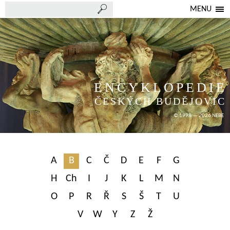
MENU
ENCYKLOPEDIE
ČESKÝCH BUDĚJOVIC
© 1998 — 2026 NEBE
A
B
C
Č
D
E
F
G
H
Ch
I
J
K
L
M
N
O
P
R
Ř
S
Š
T
U
V
W
Y
Z
Ž