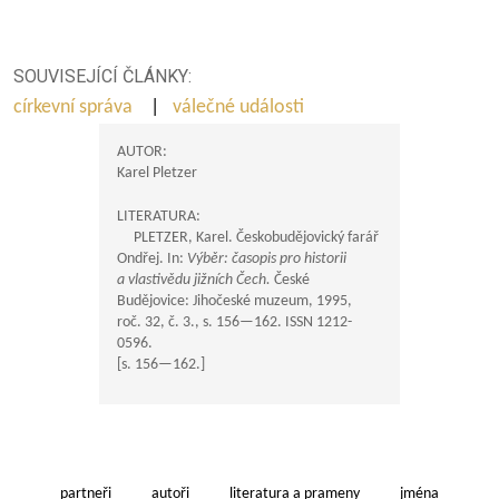
SOUVISEJÍCÍ ČLÁNKY:
církevní správa
|
válečné události
AUTOR:
Karel Pletzer
LITERATURA:
PLETZER, Karel. Českobudějovický farář
Ondřej. In:
Výběr: časopis pro historii
a vlastivědu jižních Čech.
České
Budějovice: Jihočeské muzeum, 1995,
roč. 32, č. 3., s.
156—162
. ISSN 1212-
0596.
[s.
156—162
.]
partneři
autoři
literatura a prameny
jména