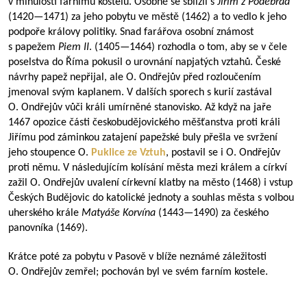
v minulosti farnímu kostelu. Osobně se sblížil s
Jiřím z Poděbrad
(
1420—1471
) za jeho pobytu ve městě (1462) a to vedlo k jeho
podpoře královy politiky. Snad farářova osobní známost
s papežem
Piem II
. (
1405—1464
) rozhodla o tom, aby se v čele
poselstva do Říma pokusil o urovnání napjatých vztahů. České
návrhy papež nepřijal, ale O. Ondřejův před rozloučením
jmenoval svým kaplanem. V dalších sporech s kurií zastával
O. Ondřejův vůči králi umírněné stanovisko. Až když na jaře
1467 opozice části českobudějovického měšťanstva proti králi
Jiřímu pod záminkou zatajení papežské buly přešla ve svržení
jeho stoupence O.
Puklice ze Vztuh
, postavil se i O. Ondřejův
proti němu. V následujícím kolísání města mezi králem a církví
zažil O. Ondřejův uvalení církevní klatby na město (1468) i vstup
Českých Budějovic do katolické jednoty a souhlas města s volbou
uherského krále
Matyáše Korvína
(
1443—1490
) za českého
panovníka (1469).
Krátce poté za pobytu v Pasově v blíže neznámé záležitosti
O. Ondřejův zemřel; pochován byl ve svém farním kostele.