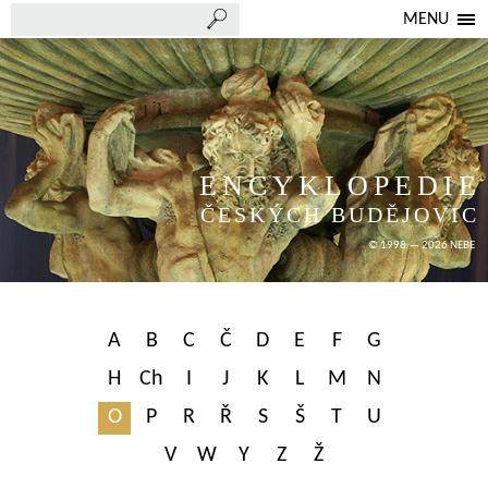
MENU
ENCYKLOPEDIE
ČESKÝCH BUDĚJOVIC
© 1998 — 2026 NEBE
A
B
C
Č
D
E
F
G
H
Ch
I
J
K
L
M
N
O
P
R
Ř
S
Š
T
U
V
W
Y
Z
Ž