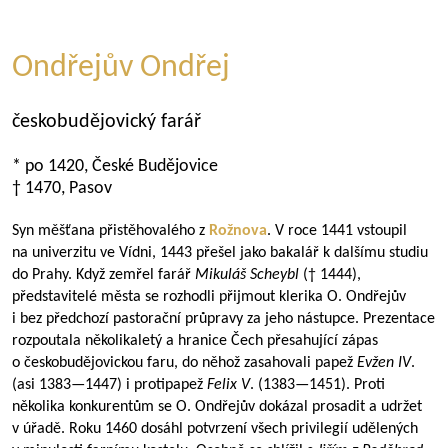
Ondřejův Ondřej
českobudějovický farář
* po 1420, České Budějovice
† 1470, Pasov
Syn měšťana přistěhovalého z
Rožnova
. V roce 1441 vstoupil
na univerzitu ve Vídni, 1443 přešel jako bakalář k dalšímu studiu
do Prahy. Když zemřel farář
Mikuláš Scheybl
(† 1444),
představitelé města se rozhodli přijmout klerika O. Ondřejův
i bez předchozí pastorační průpravy za jeho nástupce. Prezentace
rozpoutala několikaletý a hranice Čech přesahující zápas
o českobudějovickou faru, do něhož zasahovali papež
Evžen IV
.
(asi
1383—1447
) i protipapež
Felix V
. (
1383—1451
). Proti
několika konkurentům se O. Ondřejův dokázal prosadit a udržet
v úřadě. Roku 1460 dosáhl potvrzení všech privilegií udělených