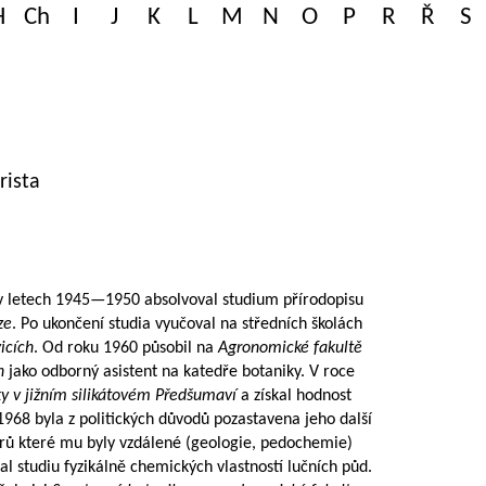
H
Ch
I
J
K
L
M
N
O
P
R
Ř
S
rista
v letech
1945—1950
absolvoval studium přírodopisu
ze
. Po ukončení studia vyučoval na středních školách
icích
. Od roku 1960 působil na
Agronomické fakultě
h
jako odborný asistent na katedře botaniky. V roce
y v jižním silikátovém Předšumaví
a získal hodnost
968 byla z politických důvodů pozastavena jeho další
rů které mu byly vzdálené (geologie, pedochemie)
l studiu fyzikálně chemických vlastností lučních půd.