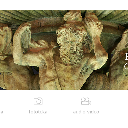
a
fototéka
audio-video