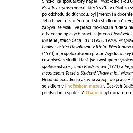
S několika spoluautory napsal vysokoškolskou 
Rostliny krytosemenné
, která vyšla v několika
po odchodu do důchodu, byl jmenován docente
Jeho hlavním zaměřením bylo studium luční ve
zabýval se však i vegetací mokřadů a ruderálníc
a fytocenologických prací, zejména
Příspěvek k
květeně jižních Čech I a II
(1958, 1970),
Příspěv
Louky s ostřicí Davallovou v jižním Předšumaví
(1994) a je spoluautorem práce
Vegetace nivy 
rukopisných studií, které jsou výstupem vysok
společenstva v jižním Předšumaví
(1971) a
Vege
a soutokem Teplé a Studené Vltavy a její význ
Hned od počátku se aktivně zapojil do práce v
se sídlem v
Jihočeském muzeu
v Českých Buděj
předsedou a spolu s V.
Chánem
byl iniciátorem 