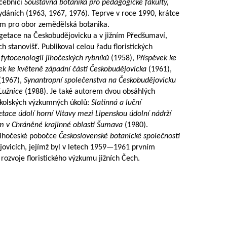
učebnici
Soustavná botanika pro pedagogické fakulty,
 vydáních (1963, 1967, 1976). Teprve v roce 1990, krátce
m pro obor zemědělská botanika.
getace na Českobudějovicku a v jižním Předšumaví,
h stanovišť. Publikoval celou řadu floristických
 fytocenologii jihočeských rybníků
(1958),
Příspěvek ke
ek ke květeně západní části Českobudějovicka
(1961),
(1967),
Synantropní společenstva na Českobudějovicku
Lužnice
(1988). Je také autorem dvou obsáhlých
oškolských výzkumných úkolů:
Slatinná a luční
tace údolí horní Vltavy mezi Lipenskou údolní nádrží
am v Chráněné krajinné oblasti Šumava
(1980).
 Jihočeské pobočce
Československé botanické společnosti
ovicích, jejímž byl v letech
1959—1961
prvním
rozvoje floristického výzkumu jižních Čech.