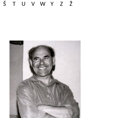
Š
T
U
V
W
Y
Z
Ž