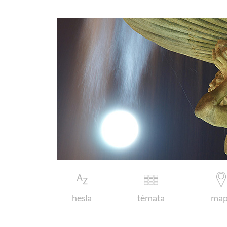
hesla
témata
map