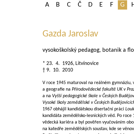
A
B
C
Č
D
E
F
G
Gazda Jaroslav
vysokoškolský pedagog, botanik a flo
* 23. 4. 1926, Litvínovice
† 9. 10. 2010
V roce 1945 maturoval na reálném gymnáziu, 
a geografie na
Přírodovědecké fakultě UK v Pra
a na
Vyšší pedagogické škole v Českých Budějov
Vysoké školy zemědělské v Českých Budějovicíc
1967 obhájil kandidátskou disertační práci
Louk
kandidáta zemědělsko-lesnických věd. Po roce 1
vědecká kariéra a byl pověřen vyučováním obo
na katedře zemědělských soustav, kde se věnova