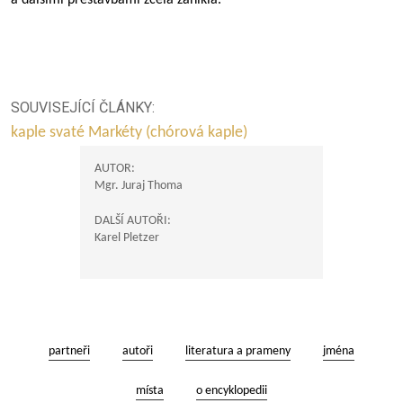
a dalšími přestavbami zcela zanikla.
SOUVISEJÍCÍ ČLÁNKY:
kaple svaté Markéty (chórová kaple)
AUTOR:
Mgr. Juraj Thoma
DALŠÍ AUTOŘI:
Karel Pletzer
partneři
autoři
literatura a prameny
jména
místa
o encyklopedii