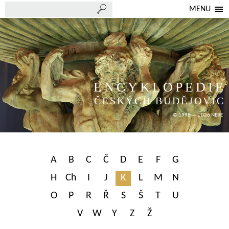
MENU
ENCYKLOPEDIE
ČESKÝCH BUDĚJOVIC
© 1998 — 2026 NEBE
A
B
C
Č
D
E
F
G
H
Ch
I
J
K
L
M
N
O
P
R
Ř
S
Š
T
U
V
W
Y
Z
Ž