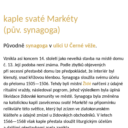
kaple svaté Markéty
(pův. synagoga)
Původně
synagoga
v
ulici U Černé věže
.
Vznikla asi koncem 14. století jako nevelká stavba na místě domu
č. 13. Její podoba není známa. Podle zbytků objevených
při secesní přestavbě domu lze předpokládat, že interiér byl
klenutý, snad křížovou klenbou. Synagoga sloužila svému účelu
do přelomu
1505—1506
. Tehdy byli místní
Židé
nařčeni z údajné
rituální vraždy, následoval pogrom, jehož výsledkem byla úplná
likvidace židovské komunity ve městě. Synagoga byla změněna
na katolickou kapli zasvěcenou
svaté Markétě
na připomínku
relikviáře této světice, který byl zcizen ve zlatokorunském
klášteře a údajně zmizel u židovských obchodníků. V letech
1566—1568
však kaple přestala sloužit liturgickým účelům