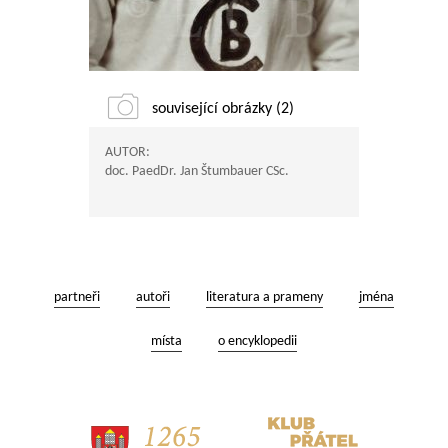
související obrázky (2)
AUTOR:
doc. PaedDr. Jan Štumbauer CSc.
partneři
autoři
literatura a prameny
jména
místa
o encyklopedii