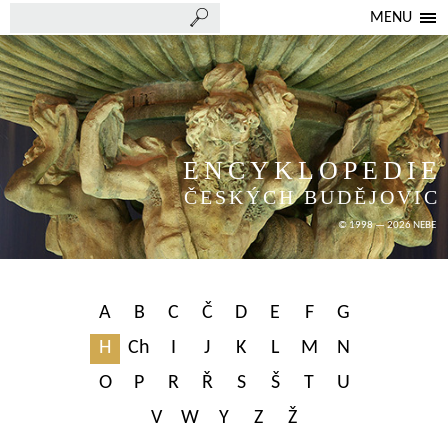
MENU
ENCYKLOPEDIE
ČESKÝCH BUDĚJOVIC
© 1998 — 2026 NEBE
A
B
C
Č
D
E
F
G
H
Ch
I
J
K
L
M
N
O
P
R
Ř
S
Š
T
U
V
W
Y
Z
Ž