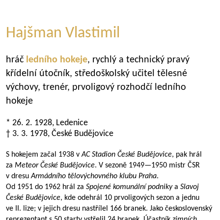
Hajšman Vlastimil
hráč
ledního hokeje
, rychlý a technický pravý
křídelní útočník, středoškolský učitel tělesné
výchovy, trenér, prvoligový rozhodčí ledního
hokeje
* 26. 2. 1928, Ledenice
† 3. 3. 1978, České Budějovice
S hokejem začal 1938 v
AC Stadion České Budějovice
, pak hrál
za
Meteor České Budějovice
. V sezoně
1949—1950
mistr ČSR
v dresu
Armádního tělovýchovného klubu Praha
.
Od 1951 do 1962 hrál za
Spojené komunální podniky
a
Slavoj
České Budějovice
, kde odehrál 10 prvoligových sezon a jednu
ve II. lize; v jejich dresu nastřílel 166 branek. Jako československý
reprezentant s 50 starty vstřelil 24 branek. Účastník
zimních