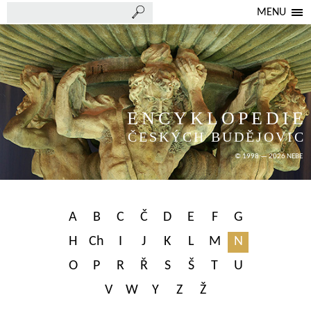
MENU
ENCYKLOPEDIE
ČESKÝCH BUDĚJOVIC
© 1998 — 2026 NEBE
A
B
C
Č
D
E
F
G
H
Ch
I
J
K
L
M
N
O
P
R
Ř
S
Š
T
U
V
W
Y
Z
Ž