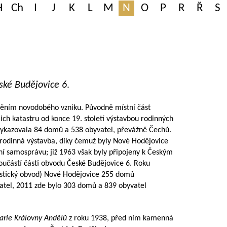
H
Ch
I
J
K
L
M
N
O
P
R
Ř
S
ské Budějovice 6
.
něním novodobého vzniku. Původně místní část
ejich katastru od konce 19. století výstavbou rodinných
 vykazovala 84 domů a 538 obyvatel, převážně Čechů.
á rodinná výstavba, díky čemuž byly Nové Hodějovice
tní samosprávu; již 1963 však byly připojeny k Českým
oučástí části obvodu České Budějovice 6. Roku
nistický obvod) Nové Hodějovice 255 domů
atel, 2011 zde bylo 303 domů a 839 obyvatel
arie Královny Andělů
z roku 1938, před ním kamenná