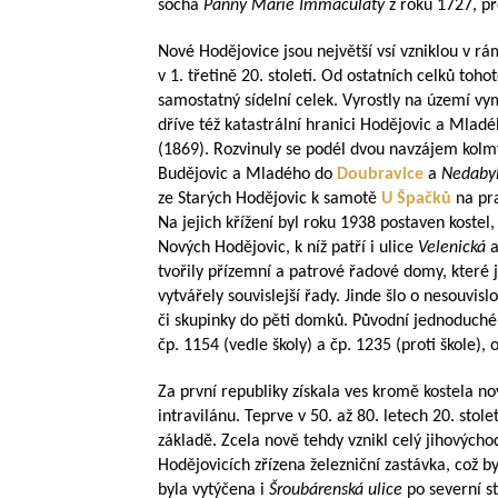
socha
Panny Marie Immaculaty
z roku 1727, p
Nové Hodějovice jsou největší vsí vzniklou v r
v 1. třetině 20. století. Od ostatních celků toho
samostatný sídelní celek. Vyrostly na území 
dříve též katastrální hranici Hodějovic a Mladé
(1869). Rozvinuly se podél dvou navzájem kolmý
Budějovic a Mladého do
Doubravice
a
Nedaby
ze Starých Hodějovic k samotě
U Špačků
na p
Na jejich křížení byl roku 1938 postaven kostel,
Nových Hodějovic, k níž patří i ulice
Velenická
a
tvořily přízemní a patrové řadové domy, které 
vytvářely souvislejší řady. Jinde šlo o nesouv
či skupinky do pěti domků. Původní jednoduché 
čp. 1154 (vedle školy) a čp. 1235 (proti škole), 
Za první republiky získala ves kromě kostela nov
intravilánu. Teprve v 50. až 80. letech 20. stol
základě. Zcela nově tehdy vznikl celý jihovýcho
Hodějovicích zřízena železniční zastávka, což by
byla vytýčena i
Šroubárenská ulice
po severní s