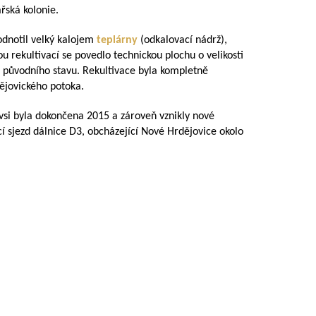
ářská kolonie.
odnotil velký kalojem
teplárny
(odkalovací nádrž),
ou rekultivací se povedlo technickou plochu o velikosti
 původního stavu. Rekultivace byla kompletně
ějovického potoka.
 vsi byla dokončena 2015 a zároveň vznikly nové
 sjezd dálnice D3, obcházející Nové Hrdějovice okolo