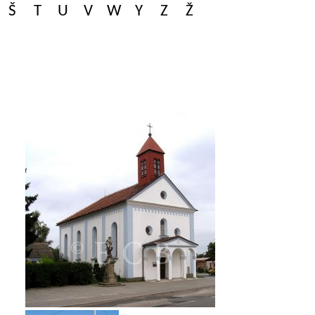
Š
T
U
V
W
Y
Z
Ž