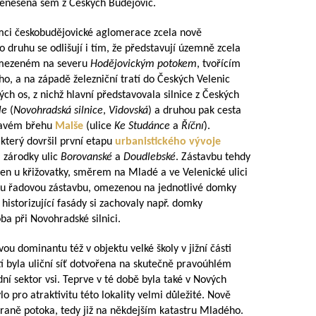
řenesená sem z Českých Budějovic.
ámci českobudějovické aglomerace zcela nově
to druhu se odlišují i tím, že představují územně zcela
vymezeném na severu
Hodějovickým potokem
, tvořícím
ho, a na západě železniční tratí do Českých Velenic
ch os, z nichž hlavní představovala silnice z Českých
le
(
Novohradská silnice
,
Vidovská
) a druhou pak cesta
ravém břehu
Malše
(ulice
Ke Studánce
a
Říční
).
 který dovršil první etapu
urbanistického vývoje
 zárodky ulic
Borovanské
a
Doudlebské
. Zástavbu tehdy
jen u křižovatky, směrem na Mladé a ve Velenické ulici
islou řadovou zástavbu, omezenou na jednotlivé domky
historizující fasády si zachovaly např. domky
oba při Novohradské silnici.
ou dominantu též v objektu velké školy v jižní části
etí byla uliční síť dotvořena na skutečně pravoúhlém
dní sektor vsi. Teprve v té době byla také v Nových
lo pro atraktivitu této lokality velmi důležité. Nově
traně potoka, tedy již na někdejším katastru Mladého.