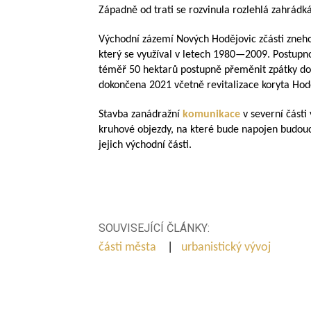
Západně od trati se rozvinula rozlehlá zahrádk
Východní zázemí Nových Hodějovic zčásti zneh
který se využíval v letech
1980—2009
. Postupn
téměř 50 hektarů postupně přeměnit zpátky do
dokončena 2021 včetně revitalizace koryta Hod
Stavba zanádražní
komunikace
v severní části
kruhové objezdy, na které bude napojen budoucí
jejich východní části.
SOUVISEJÍCÍ ČLÁNKY:
části města
|
urbanistický vývoj