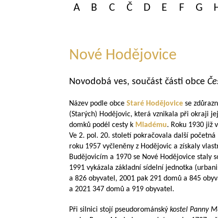
A
B
C
Č
D
E
F
G
Nové Hodějovice
Novodobá ves, součást části obce
Če
Název podle obce
Staré Hodějovice
se zdůraz
(Starých) Hodějovic, která vznikala při okraji j
domků podél cesty k
Mladému
. Roku 1930 již
Ve 2. pol. 20. století pokračovala další početn
roku 1957 vyčleněny z Hodějovic a získaly vlas
Budějovicím a 1970 se Nové Hodějovice staly s
1991 vykázala základní sídelní jednotka (urba
a 826 obyvatel, 2001 pak 291 domů a 845 obyv
a 2021 347 domů a 919 obyvatel.
Při silnici stojí pseudorománský
kostel Panny M