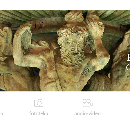
a
fototéka
audio-video