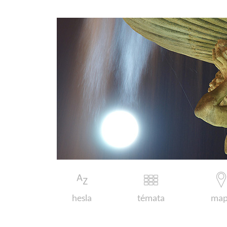
hesla
témata
map