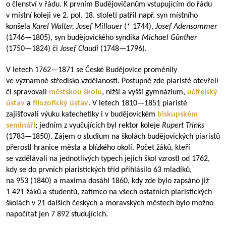
o členství v řádu. K prvním Budějovičanům vstupujícím do řádu
v místní koleji ve 2. pol. 18. století patřil např. syn místního
konšela
Karel Walter,
Josef Millauer
(* 1744),
Josef Adensommer
(
1746—1805
), syn budějovického syndika
Michael Günther
(
1750—1824
) či
Josef Claudi
(
1748—1796
).
V letech
1762—1871
se České Budějovice proměnily
ve významné středisko vzdělanosti. Postupně zde piaristé otevřeli
či spravovali
městskou školu
, nižší a vyšší gymnázium,
učitelský
ústav
a
filozofický ústav
. V letech
1810—1851
piaristé
zajišťovali výuku katechetiky i v budějovickém
biskupském
semináři
; jedním z vyučujících byl rektor koleje
Rupert Trinks
(
1783—1850
). Zájem o studium na školách budějovických piaristů
přerostl hranice města a blízkého okolí. Počet žáků, kteří
se vzdělávali na jednotlivých typech jejich škol vzrostl od 1762,
kdy se do prvních piaristických tříd přihlásilo 63 mladíků,
na 953 (1840) a maxima dosáhl 1860, kdy zde bylo zapsáno již
1 421 žáků a studentů, zatímco na všech ostatních piaristických
školách v 21 dalších českých a moravských městech bylo možno
napočítat jen 7 892 studujících.