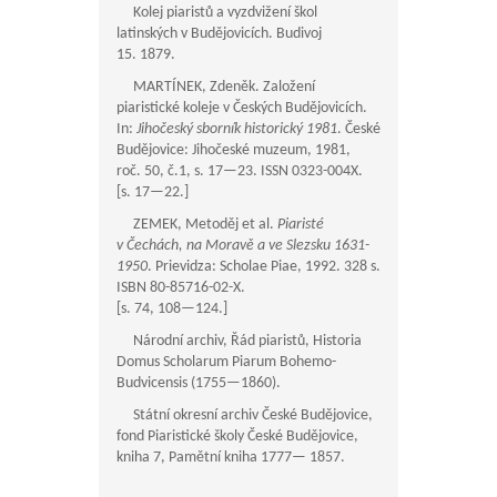
Kolej piaristů a vyzdvižení škol
latinských v Budějovicích. Budivoj
15. 1879.
MARTÍNEK, Zdeněk. Založení
piaristické koleje v Českých Budějovicích.
In:
Jihočeský sborník historický 1981
. České
Budějovice: Jihočeské muzeum, 1981,
roč. 50, č.1, s.
17—23
. ISSN 0323-004X.
[s.
17—22
.]
ZEMEK, Metoděj et al.
Piaristé
v Čechách, na Moravě a ve Slezsku 1631-
1950
. Prievidza: Scholae Piae, 1992. 328 s.
ISBN 80-85716-02-X.
[s. 74,
108—124
.]
Národní archiv, Řád piaristů, Historia
Domus Scholarum Piarum Bohemo-
Budvicensis (
1755—1860
).
Státní okresní archiv České Budějovice,
fond Piaristické školy České Budějovice,
kniha 7, Pamětní kniha 1777— 1857.