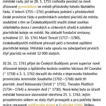
městské rady, jež se 28. 5. 1755 rozhodla povolat na nově
zřizované
gymnázium
ve městě příslušníky tohoto školského
řádu. V letech
1755—1761
probíhala jednání s představiteli
české provincie řádu o podmínkách uvedení piaristů do města;
souběžně s tím se Českobudějovičtí snažili získat souhlas
vídeňského dvora i zemských a církevních úřadů k založení
piaristické koleje ve městě. Na základě fundační smlouvy,
schválené 17. 10. 1761
Marií Terezií
(
1717—1780
),
českobudějovičtí měšťané převzali péči o hmotné zajištění
piaristické koleje. Městská rada upsala na zabezpečení prvních
čtyř piaristů ve městě 12 000 zlatých.
Již 26. 11. 1761 přijel do Českých Budějovic první superior nově
zřizované koleje u špitálního
kostela svatého Václava
Jiří Czandra
(* 1718) a 3. 1. 1762 dorazili do města v doprovodu řádového
provinciála
Jeremiáše Soudného
(
1702—1768
) další tři
piaristé:
Josef Kalasanský Christl
(* 1731),
Theodor Plattlich
(
1734—1764
) a
Jeroným Arzt
(* 1730). Nová kolej byla za účasti
městské honorace slavnostně otevřena 25. 1. 1762. Jejím
prozatímním sídlem se staly čtyři pronajaté a pro potřeby školní
práce upravené
měšťanské domy
v
Krajinské třídě
. Velkou