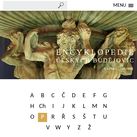
MENU
ENCYKLOPEDIE
ČESKÝCH BUDĚJOVIC
© 1998 — 2026 NEBE
A
B
C
Č
D
E
F
G
H
Ch
I
J
K
L
M
N
O
P
R
Ř
S
Š
T
U
V
W
Y
Z
Ž