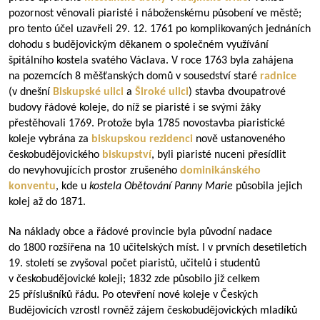
pozornost věnovali piaristé i náboženskému působení ve městě;
pro tento účel uzavřeli 29. 12. 1761 po komplikovaných jednáních
dohodu s budějovickým děkanem o společném využívání
špitálního kostela svatého Václava. V roce 1763 byla zahájena
na pozemcích 8 měšťanských domů v sousedství staré
radnice
(v dnešní
Biskupské ulici
a
Široké ulici
) stavba dvoupatrové
budovy řádové koleje, do níž se piaristé i se svými žáky
přestěhovali 1769. Protože byla 1785 novostavba piaristické
koleje vybrána za
biskupskou rezidenci
nově ustanoveného
českobudějovického
biskupství
, byli piaristé nuceni přesídlit
do nevyhovujících prostor zrušeného
dominikánského
konventu
, kde u
kostela Obětování Panny Marie
působila jejich
kolej až do 1871.
Na náklady obce a řádové provincie byla původní nadace
do 1800 rozšířena na 10 učitelských míst. I v prvních desetiletích
19. století se zvyšoval počet piaristů, učitelů i studentů
v českobudějovické koleji; 1832 zde působilo již celkem
25 příslušníků řádu. Po otevření nové koleje v Českých
Budějovicích vzrostl rovněž zájem českobudějovických mladíků