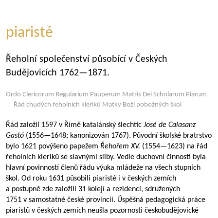
piaristé
Řeholní společenství působící v Českých
Budějovicích
1762—1871
.
Ordo Clericorum Regularium Pauperum Matris Dei Scholarum Piarum
| Řád chudých řeholních kleriků Matky Boží pobožných škol
Řád založil 1597 v Římě katalánský šlechtic
José de Calasanz
Gastó
(
1556—1648
; kanonizován 1767). Původní školské bratrstvo
bylo 1621 povýšeno papežem
Řehořem XV.
(
1554—1623
) na řád
řeholních kleriků se slavnými sliby. Vedle duchovní činnosti byla
hlavní povinností členů řádu výuka mládeže na všech stupních
škol. Od roku 1631 působili piaristé i v českých zemích
a postupně zde založili 31 kolejí a rezidencí, sdružených
1751 v samostatné české provincii. Úspěšná pedagogická práce
piaristů v českých zemích neušla pozornosti českobudějovické