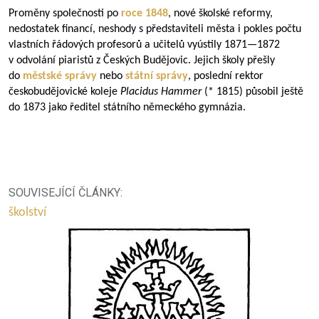
Proměny společnosti po
roce 1848
, nové školské reformy,
nedostatek financí, neshody s představiteli města i pokles počtu
vlastních řádových profesorů a učitelů vyústily
1871—1872
v odvolání piaristů z Českých Budějovic. Jejich školy přešly
do
městské správy
nebo
státní správy
, poslední rektor
českobudějovické koleje
Placidus Hammer
(* 1815) působil ještě
do 1873 jako ředitel státního německého gymnázia.
SOUVISEJÍCÍ ČLÁNKY:
školství