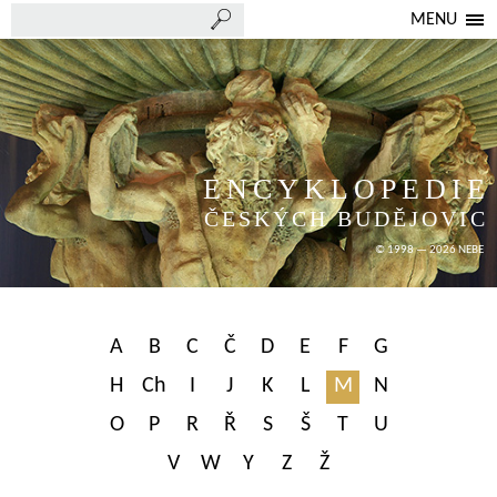
MENU
ENCYKLOPEDIE
ČESKÝCH BUDĚJOVIC
© 1998 — 2026 NEBE
A
B
C
Č
D
E
F
G
H
Ch
I
J
K
L
M
N
O
P
R
Ř
S
Š
T
U
V
W
Y
Z
Ž