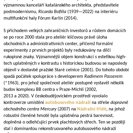
významnou kanceláří katalánského architekta, představitele
postmodernismu,
Ricarda Bofilla
(
1939—2022
) na interiéru
multifunkční haly Fórum Karlín (2014).
S příchodem velkých zahraničních investorů a růstem domácích
se po roce 2000 stala pro ateliér klíčovou právě úloha
obchodních a administrativních center, přičemž formální
experimenty z prvních projektů byly redukovány na dílčí
rukopisné znaky. Významnější objem konstrukcí s estetikou high-
tech uplatněných v kontrastu s historickou budovou se naposledy
objevil v dostavbě pražské Staré celnice (2001). Do tohoto období
spadá počátek spolupráce s developerem
Radimem Passerem
(*1963), pro jehož společnost ateliér postupně vystavěl několik
budov komplexu BB centra v Praze-Michli (2002,
2013 a 2020). V českobudějovickém prostředí vyvolalo
kontroverze umístění
autobusového nádraží
na střeše
dopravně
obchodního centra
Mercury
(2007) na
Nádražní třídě
, na jehož
robustní členěné hmotě byla uplatněna pestrá barevnost,
doplněná o odlehčující prvek plachtových střech. Ten se později
stal i dominantou rekonstruovaného autobusového nádraží