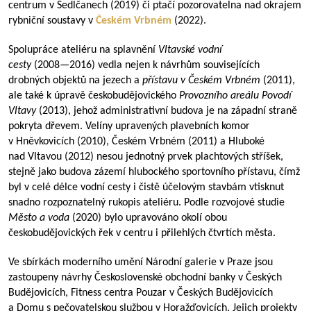
centrum v Sedlčanech (2019) či ptačí pozorovatelna nad okrajem
rybniční soustavy v
Českém Vrbném
(2022).
Spolupráce ateliéru na splavnění
Vltavské vodní
cesty
(
2008—2016
) vedla nejen k návrhům souvisejících
drobných objektů na jezech a
přístavu v Českém Vrbném
(2011),
ale také k úpravě českobudějovického
Provozního areálu Povodí
Vltavy
(2013), jehož administrativní budova je na západní straně
pokryta dřevem. Velíny upravených plavebních komor
v Hněvkovicích (2010), Českém Vrbném (2011) a Hluboké
nad Vltavou (2012) nesou jednotný prvek plachtových stříšek,
stejně jako budova zázemí hlubockého sportovního přístavu, čímž
byl v celé délce vodní cesty i čistě účelovým stavbám vtisknut
snadno rozpoznatelný rukopis ateliéru. Podle rozvojové studie
Město a voda
(2020) bylo upravováno okolí obou
českobudějovických řek v centru i přilehlých čtvrtích města.
Ve sbírkách moderního umění Národní galerie v Praze jsou
zastoupeny návrhy Československé obchodní banky v Českých
Budějovicích, Fitness centra Pouzar v Českých Budějovicích
a Domu s pečovatelskou službou v Horažďovicích. Jejich projekty