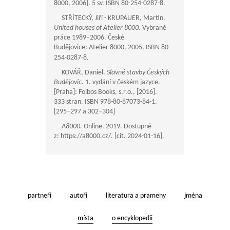
8000, 2006]. 5 sv. ISBN 80-254-0287-8.
STŘÍTECKÝ, Jiří - KRUPAUER, Martin.
United houses of Atelier 8000.
Vybrané
práce 1989–2006. České
Budějovice: Atelier 8000, 2005, ISBN 80-
.
254-0287-8
KOVÁŘ, Daniel.
Slavné stavby Českých
Budějovic.
1. vydání v českém jazyce.
[Praha]: Foibos Books, s.r.o., [2016].
333 stran. ISBN 978-80-87073-84-1.
[295–297 a 302–304]
A8000.
Online. 2019. Dostupné
z: https://a8000.cz/. [cit. 2024-01-16].
partneři
autoři
literatura a prameny
jména
místa
o encyklopedii