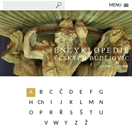
MENU
ENCYKLOPEDIE
ČESKÝCH BUDĚJOVIC
© 1998 — 2026 NEBE
A
B
C
Č
D
E
F
G
H
Ch
I
J
K
L
M
N
O
P
R
Ř
S
Š
T
U
V
W
Y
Z
Ž