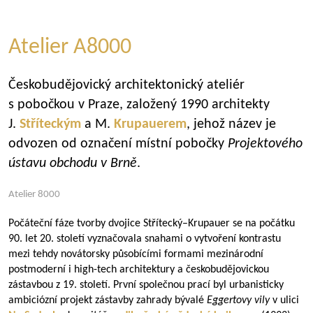
Atelier A8000
Českobudějovický architektonický ateliér
s pobočkou v Praze, založený 1990 architekty
J.
Stříteckým
a M.
Krupauerem
, jehož název je
odvozen od označení místní pobočky
Projektového
ústavu obchodu v Brně
.
Atelier 8000
Počáteční fáze tvorby dvojice Střítecký–Krupauer se na počátku
90. let 20. století vyznačovala snahami o vytvoření kontrastu
mezi tehdy novátorsky působícími formami mezinárodní
postmoderní i high-tech architektury a českobudějovickou
zástavbou z 19. století. První společnou prací byl urbanisticky
ambiciózní projekt zástavby zahrady bývalé
Eggertovy vily
v ulici