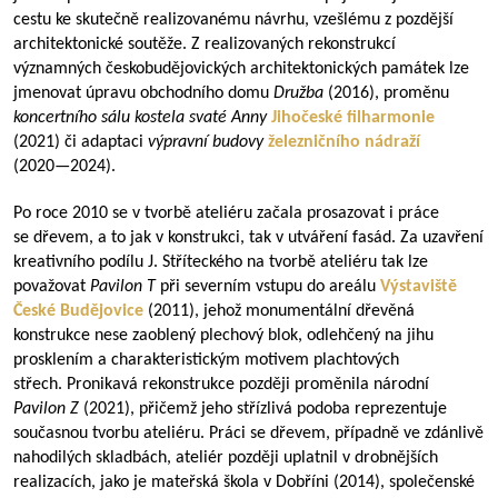
cestu ke skutečně realizovanému návrhu, vzešlému z pozdější
architektonické soutěže. Z realizovaných rekonstrukcí
významných českobudějovických architektonických památek lze
jmenovat úpravu obchodního domu
Družba
(2016), proměnu
koncertního sálu kostela svaté Anny
Jihočeské filharmonie
(2021) či adaptaci
výpravní budovy
železničního nádraží
(
2020—2024
).
Po roce 2010 se v tvorbě ateliéru začala prosazovat i práce
se dřevem, a to jak v konstrukci, tak v utváření fasád. Za uzavření
kreativního podílu J. Stříteckého na tvorbě ateliéru tak lze
považovat
Pavilon T
při severním vstupu do areálu
Výstaviště
České Budějovice
(2011), jehož monumentální dřevěná
konstrukce nese zaoblený plechový blok, odlehčený na jihu
prosklením a charakteristickým motivem plachtových
střech. Pronikavá rekonstrukce později proměnila národní
Pavilon Z
(2021), přičemž jeho střízlivá podoba reprezentuje
současnou tvorbu ateliéru. Práci se dřevem, případně ve zdánlivě
nahodilých skladbách, ateliér později uplatnil v drobnějších
realizacích, jako je mateřská škola v Dobříni (2014), společenské