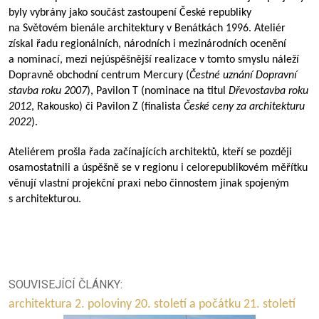
byly vybrány jako součást zastoupení České republiky
na Světovém bienále architektury v Benátkách 1996. Ateliér
získal řadu regionálních, národních i mezinárodních ocenění
a nominací, mezi nejúspěšnější realizace v tomto smyslu náleží
Dopravně obchodní centrum Mercury (
Čestné uznání Dopravní
stavba roku 2007
), Pavilon T (nominace na titul
Dřevostavba roku
2012
, Rakousko) či Pavilon Z (finalista
České ceny za architekturu
2022
).
Ateliérem prošla řada začínajících architektů, kteří se později
osamostatnili a úspěšně se v regionu i celorepublikovém měřítku
věnují vlastní projekční praxi nebo činnostem jinak spojeným
s architekturou.
SOUVISEJÍCÍ ČLÁNKY:
architektura 2. poloviny 20. století a počátku 21. století