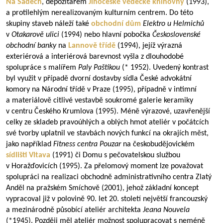
Na Sadech
, depozitářem
Jihočeské vědecké knihovny
(1993),
a protilehlým nerealizovaným kulturním centrem. Do této
skupiny staveb náleží také
obchodní dům
Elektro u Helmichů
v
Otakarově ulici
(1994) nebo hlavní pobočka
Československé
obchodní banky
na
Lannově třídě
(1994), jejíž výrazná
exteriérová a interiérová barevnost vyšla z dlouhodobé
spolupráce s malířem
Paly Paštikou
(* 1952). Uvedený kontrast
byl využit v případě dvorní dostavby sídla České advokátní
komory na Národní třídě v Praze (1995), případně v intimní
a materiálově citlivé vestavbě soukromé galerie keramiky
v centru Českého Krumlova (1995). Méně výrazové, uzavřenější
celky ze skladeb pravoúhlých a oblých hmot ateliér v počátcích
své tvorby uplatnil ve stavbách nových funkcí na okrajích měst,
jako například
Fitness centra Pouzar
na českobudějovickém
sídlišti
Vltava
(1991) či Domu s pečovatelskou službou
v Horažďovicích (1995). Za přelomový moment lze považovat
spolupráci na realizaci obchodně administrativního centra Zlatý
Anděl na pražském Smíchově (2001), jehož základní koncept
vypracoval již v polovině 90. let 20. století největší francouzský
a mezinárodně působící ateliér architekta
Jeana Nouvela
(*1945). Později měl ateliér možnost spolupracovat s neméně