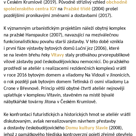
v Českém Krumlově (2019). Původně střízlivý vzhled
obchodně
společenského centra
IGY
na
Pražské třídě
(2004) prošel
pozdějšími pronikavými změnami a dostavbami (2017).
K významným urbanistickým projektům náleží obytný komplex
na pražské Hanspaulce (2007), navazující na meziválečnou
funkcionalistickou povahu starší zástavby. V této době vznikla
i první fáze výstavby bytových domů
Luční jez
(2006), které
se na levém břehu řeky
Vltavy
staly protiváhou prvorepublikové
vilové zástavby pod českobudějovickou nemocnicí. Do pražského
prostředí se ateliér s realizacemi rezidenčních komplexů vrátil
v roce 2016 bytovým domem a viladomy Na Vidouli v Jinonicích,
o rok později pak bytovým domem Tetínská či osmi viladomy La
Crone v Břevnově. Princip větší obytné čtvrti ateliér nejnověji
uplatňuje v komplexu Vltavín, stavěném na místě bývalé
nábytkářské továrny Jitona v Českém Krumlově.
Ke konfrontaci futuristických a historických hmot se ateliér vrátil
diskutovaným, avšak nerealizovaným návrhem přestavby
a dostavby českobudějovického
Domu kultury Slavie
(2008),
jehož z památkového hlediska kontroverzní pojetí zřejmě otevřelo