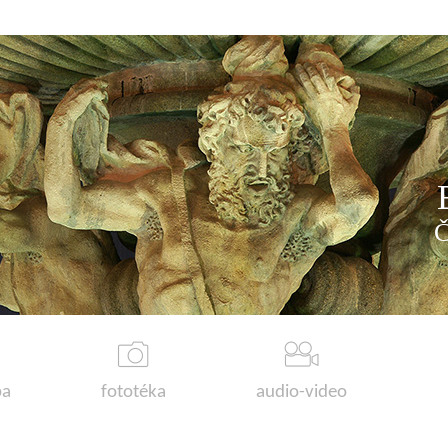
a
fototéka
audio-video