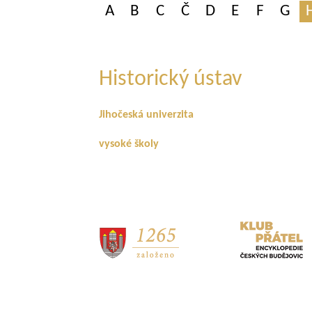
A
B
C
Č
D
E
F
G
Historický ústav
Jihočeská univerzita
vysoké školy