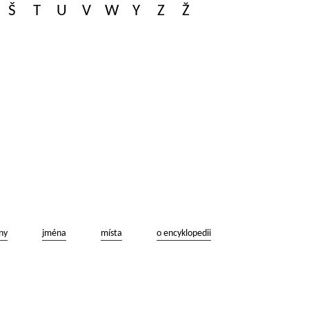
Š
T
U
V
W
Y
Z
Ž
ny
jména
místa
o encyklopedii