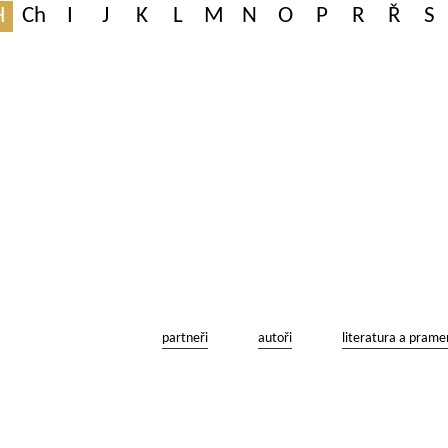
H
Ch
I
J
K
L
M
N
O
P
R
Ř
S
partneři
autoři
literatura a prame