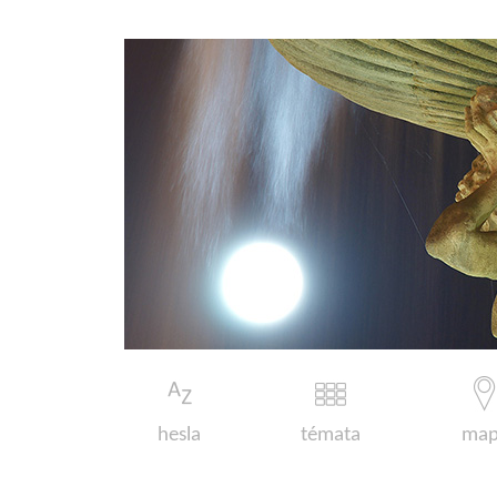
hesla
témata
map