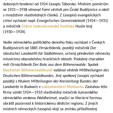
dobových tendencí od 1924 časopis
Táborsko
. Místním poměrům
se
1931—1938
věnoval
Farní věstník pro České Budějovice a okolí
s množstvím vlastivědných článků. Z časopisů evangelických
církví vycházel např.
Evangelisches Gemeindeblatt
(
1924—1931
)
a měsíčník
Církve československé husitské
Husův kraj
(
1930—1934
).
Vedle německého politického denního tisku vycházel v Českých
Budějovicích od 1885 čtrnáctideník, později měsíčník
Der
(deutsche) Landwirth für Südböhmen
, určený především německy
mluvícímu obyvatelstvu hraničních oblastí. Podobný charakter
měl čtrnáctideník
Der Bote aus dem Böhmerwalde
. Spolek
Deutscher Böhmerwaldbund
vydával věstník
Mittheilungen des
Deut
schen Böhmerwaldbundes
. Jiný spolkový časopis vycházel
později s titulem
Mitteilungen der Kreisleitung Bundes der
Landwirte in Budweis
v
nakladatelství
Moldavia
. Zásluhou této
firmy vznikl
1924—1933
vlastivědný měsíčník šumavského
německého venkova
Waldheimat
, snažící se literární formou
obrátit pozornost k historickému dědictví regionu. Z jiných
místních německých časopisů stojí za zmínku příležitostný