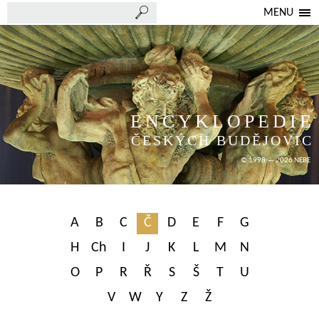
MENU
ENCYKLOPEDIE
ČESKÝCH BUDĚJOVIC
© 1998 — 2026 NEBE
A
B
C
Č
D
E
F
G
H
Ch
I
J
K
L
M
N
O
P
R
Ř
S
Š
T
U
V
W
Y
Z
Ž