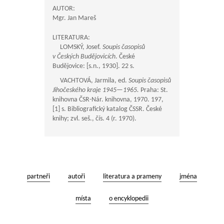
AUTOR:
Mgr. Jan Mareš
LITERATURA:
LOMSKÝ, Josef.
Soupis časopisů
v Českých Budějovicích
. České
Budějovice: [s.n., 1930]. 22 s.
VACHTOVÁ, Jarmila, ed.
Soupis časopisů
Jihočeského kraje
1945—1965
.
Praha: St.
knihovna ČSR-Nár. knihovna, 1970. 197,
[1] s. Bibliografický katalog ČSSR. České
knihy; zvl. seš., čís. 4 (r. 1970).
partneři
autoři
literatura a prameny
jména
místa
o encyklopedii