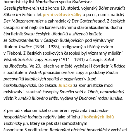
humoristický list
Narrhaliana
spolku
Budweiser
Geselligkeitsverein
už z konce 19. století, vojenský
Böhmerwald’s
Söhne im Felde
z let
první světové války
a po ní, numismatický
Der Münzensammler
a zahradnický
Der Gartenfreund
. Z českých
časopisů měl nejblíže konzervativnímu starorakouskému duchu
čtvrtletník
Svazu českých úředníků a zřízenců knížete
ze Schwarzenberku v Českých Budějovicích
pod výmluvným
titulem
Tradice
(
1934—1938
), redigovaný a tištěný ovšem
v Třeboni. Z českých spolkových časopisů byl významný měsíční
Věstník Sokolské župy Husovy
(
1911—1941
) a časopis
Sokol
na Jihočesku
. Ve 20. letech ve městě vycházel i čtvrtletník
Rádce
s podtitulem
Věstník jihočeské orelské župy
a podobný
Rádce
pracovníků katolických spolků a organizací v župě
českobudějovické
. Do zákazu
Junáka
za komunistické moci
existovaly i skautské časopisy
Smečka volá
a
Oheň
,
nepravidelný
věstník Junáků liliového kříže
, vydávaný
Duchovní radou Junáka
.
Z periodik ekonomického zaměření vydávala
Technicko-
hospodářská jednota
nejdřív jako přílohu
Jihočeských listů
Technický jih
, který se pak stal samostatným
časopisem S podtitulem
Regionální přehled hospodářský
vycházel