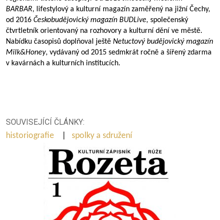
BARBAR
, lifestylový a kulturní magazín zaměřený na jižní Čechy,
od 2016
Českobudějovický magazín BUDLive,
společenský
čtvrtletník orientovaný na rozhovory a kulturní dění ve městě.
Nabídku časopisů doplňoval ještě
Netuctový budějovický magazín
Milk&Honey
, vydávaný od 2015 sedmkrát ročně a šířený zdarma
v kavárnách a kulturních institucích.
SOUVISEJÍCÍ ČLÁNKY:
historiografie
|
spolky a sdružení