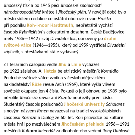
Jihočeský tisk
a po 1945 péčí
Jihočeské společnosti
národohospodářské
krátce i
Jihočeský plán
. V novější době bylo
město sídlem redakce celostátní oborové revue
Hračka
při podniku
Koh-i-noor Hardtmuth
, nepřetržitě vychází
časopis
Rybnikářství
s celostátním dosahem. České Budějovice
měly
1936—1942
i svůj
Divadelní list
, obnovený po
druhé
světové válce
(
1946—1955
), který od 1959 vystřídal
Divadelní
zápisník
, s přestávkami stále vydávaný.
Z literárních časopisů vedle
Jihu
a
Linie
vycházel
po 1922 zásluhou A.
Hetzla
beletristický měsíčník
Kormidlo
.
Po druhé světové válce vznikla v českobudějovickém
nakladatelství
Růže
revue
Arch
(1969), které vyšla vlivem
sovětské okupace jen 4 čísla. Pokusů o její obnovu po 1989 bylo
několik:
Jihočeská revue
ani
Rozeta
nepřežily první číslo.
Studentský časopis posluchačů
Jihočeské univerzity
Scholares
s novým názvem
Rmen
navazoval na tradici vysokoškolských
časopisů
Rozrazil
a
Dialog
ze 60. let. Roli průvodce po kultuře
města hrál po meziválečném
Jihočeském přehledu
1956—1991
měsíčník
Kulturní kalendář
za dlouholetého vedení
Ilony Daňkové