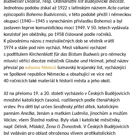
Budweiser Diözese
, resp.
Ordinariátní list Budějovické diecéze
.
Jednotnou podobu získal až 1922 s latinským názvem
Acta curiae
episcopalis Bohemo Budvicensis
, v této podobě přežil i německou
okupaci (
1940—1945
s vynecháním přívlastku
Bohemo
) a byl
zastaven teprve komunistickou mocí 1949. V 50. letech vydávala
konzistoř jen oběžníky, po 1958 číslované podle ročníků.
K původnímu názvu z meziválečných dob se věstník vrátil
1974 a stále pod ním vychází. Mezi válkami vycházel
s podtitulem
Kirchenblatt für das Bistum Budweis
pro německy
mluvící věřící diecéze měsíčník
Glaube und Heimat
, jehož název
převzal po
odsunu Němců
šumavský krajanský list, vycházející
ve Spolkové republice Německo a obsahující ve více než
40 ročnících také materiál k historii města a jeho okolí.
Již na přelomu 19. a 20. století vycházelo v Českých Budějovicích
množství katolických časoisů, rozlišených podle čtenářských
vrstev. Pro děti byl určen
Serafinský přítel dítek
, katolickým
pannám
Anežka
, ženám a matkám
Ludmila
, jinochům a mužům
Václav
, všem
Šťastná rodina
. Byly však i katolické měsíčníky,
např.
Dělník
,
Mládež
,
Žena
či
Živnostník
. V Českých Budějovicích
byl vydáván pro oblast ohroženou vlivem protikatolických