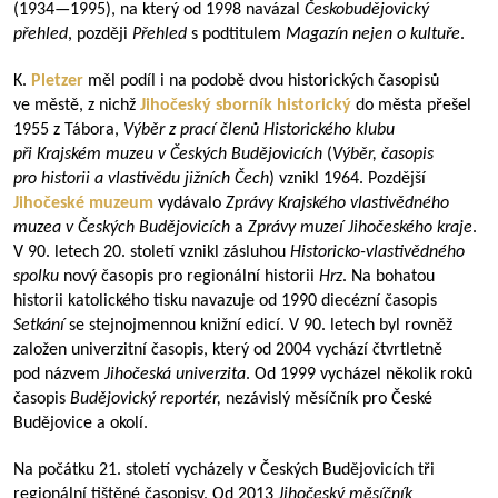
(
1934—1995
), na který od 1998 navázal
Českobudějovický
přehled
, později
Přehled
s podtitulem
Magazín nejen o kultuře
.
K.
Pletzer
měl podíl i na podobě dvou historických časopisů
ve městě, z nichž
Jihočeský sborník historický
do města přešel
1955 z Tábora,
Výběr z prací členů Historického klubu
při Krajském muzeu v Českých Budějovicích
(
Výběr, časopis
pro historii a vlastivědu jižních Čech
) vznikl 1964. Pozdější
Jihočeské muzeum
vydávalo
Zprávy Krajského vlastivědného
muzea v Českých Budějovicích
a
Zprávy muzeí Jihočeského kraje
.
V 90. letech 20. století vznikl zásluhou
Historicko-vlastivědného
spolku
nový časopis pro regionální historii
Hrz
. Na bohatou
historii katolického tisku navazuje od 1990 diecézní časopis
Setkání
se stejnojmennou knižní edicí. V 90. letech byl rovněž
založen univerzitní časopis, který od 2004 vychází čtvrtletně
pod názvem
Jihočeská univerzita
. Od 1999 vycházel několik roků
časopis
Budějovický reportér,
nezávislý měsíčník pro České
Budějovice a okolí.
Na počátku 21. století vycházely v Českých Budějovicích tři
regionální tištěné časopisy. Od 2013
Jihočeský měsíčník