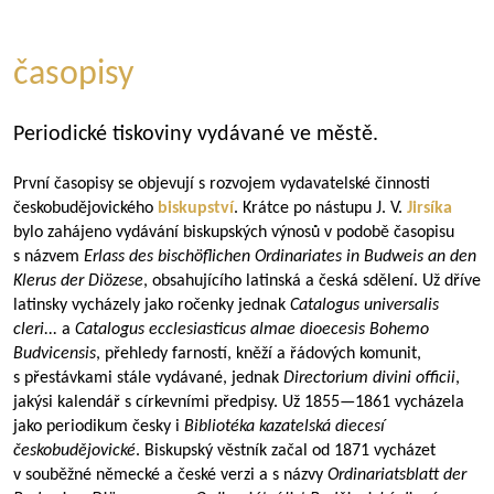
časopisy
Periodické tiskoviny vydávané ve městě.
První časopisy se objevují s rozvojem vydavatelské činnosti
českobudějovického
biskupství
. Krátce po nástupu J. V.
Jirsíka
bylo zahájeno vydávání biskupských výnosů v podobě časopisu
s názvem
Erlass des bischöflichen Ordinariates in Budweis an den
Klerus der Diözese
, obsahujícího latinská a česká sdělení. Už dříve
latinsky vycházely jako ročenky jednak
Catalogus universalis
cleri...
a
Catalogus ecclesiasticus almae dioecesis Bohemo
Budvicensis
, přehledy farností, kněží a řádových komunit,
s přestávkami stále vydávané, jednak
Directorium divini officii
,
jakýsi kalendář s církevními předpisy. Už
1855—1861
vycházela
jako periodikum česky i
Bibliotéka kazatelská diecesí
českobudějovické
. Biskupský věstník začal od 1871 vycházet
v souběžné německé a české verzi a s názvy
Ordinariatsblatt der