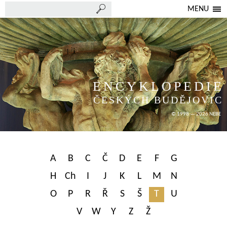
MENU
ENCYKLOPEDIE
ČESKÝCH BUDĚJOVIC
© 1998 — 2026 NEBE
A
B
C
Č
D
E
F
G
H
Ch
I
J
K
L
M
N
O
P
R
Ř
S
Š
T
U
V
W
Y
Z
Ž