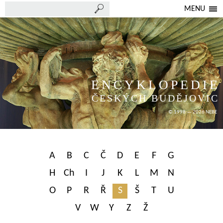
MENU
ENCYKLOPEDIE
ČESKÝCH BUDĚJOVIC
© 1998 — 2026 NEBE
A
B
C
Č
D
E
F
G
H
Ch
I
J
K
L
M
N
O
P
R
Ř
S
Š
T
U
V
W
Y
Z
Ž