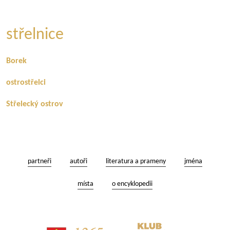
střelnice
Borek
ostrostřelci
Střelecký ostrov
partneři
autoři
literatura a prameny
jména
místa
o encyklopedii