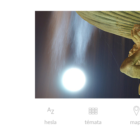
hesla
témata
map