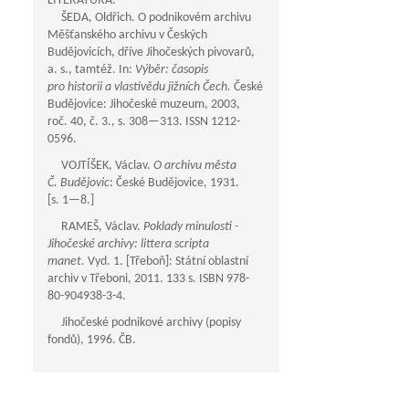
LITERATURA:
ŠEDA, Oldřich. O podnikovém archivu
Měšťanského archivu v Českých
Budějovicích, dříve Jihočeských pivovarů,
a. s., tamtéž. In:
Výběr: časopis
pro historii a vlastivědu jižních Čech.
České
Budějovice: Jihočeské muzeum, 2003,
roč. 40, č. 3., s.
308—313
. ISSN 1212-
0596.
VOJTÍŠEK, Václav.
O archivu města
Č. Budějovic
: České Budějovice, 1931.
[s.
1—8
.]
RAMEŠ, Václav.
Poklady minulosti -
Jihočeské archivy: littera scripta
manet.
Vyd. 1. [Třeboň]: Státní oblastní
archiv v Třeboni, 2011. 133 s. ISBN 978-
80-904938-3-4.
Jihočeské podnikové archivy (popisy
fondů), 1996. ČB.