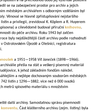
propuštěn a na přechodnou dobu jej vystřídal poštovní
edil se na zabezpečení prostor pro archiv a jejich
vním městským archivářem s odborným vzděláním byl
oly
. Věnoval se hlavně zpřístupňování nejstaršího
listin a privilegií, zrevidoval K. Köplem a R. Huyerem
 spisovna) a cílevědomě budoval příruční
knihovnu
.
emností do péče archivu. Roku 1943 byl zatčen
oce byly nejdůležitější části archivu podle rozhodnutí
 Ostrolovském Újezdě a Olešnici, registratura
i.
anoušek
a
1951—1958
Vít Janeček
(
1898—1966
).
archiválie přešla na stát a veškerý písemný materiál
Budějovice
, k jehož základním fondům náležel.
ozsáhlejším a nejlépe dochovaným souborům městských
742 listin z
1296—1882
, více než 6 000 svazků
ch metrů spisového materiálu s množstvím
eště další archivy. Samostatnou správu písemností
 konventu
. Část klášterního archivu (zejm. listiny) byla