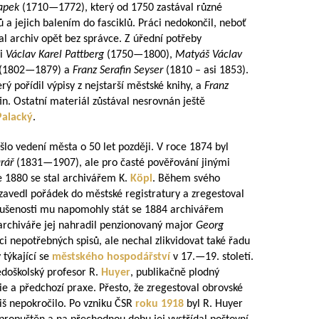
tapek
(
1710—1772
), který od 1750 zastával různé
sů a jejich balením do fasciklů. Práci nedokončil, neboť
l archiv opět bez správce. Z úřední potřeby
i
Václav Karel Pattberg
(
1750—1800
),
Matyáš Václav
(
1802—1879
) a
Franz Serafin Seyser
(1810 – asi 1853).
erý pořídil výpisy z nejstarší městské knihy, a
Franz
stin. Ostatní materiál zůstával nesrovnán ještě
Palacký
.
lo vedení města o 50 let později. V roce 1874 byl
arář
(
1831—1907
), ale pro časté pověřování jinými
ce 1880 se stal archivářem K.
Köpl
. Během svého
 zavedl pořádek do městské registratury a zregestoval
zkušenosti mu napomohly stát se 1884 archivářem
 archiváře jej nahradil penzionovaný major
Georg
rtaci nepotřebných spisů, ale nechal zlikvidovat také řadu
týkající se
městského hospodářství
v 17.—19. století.
edoškolský profesor R.
Huyer
, publikačně plodný
rie a předchozí praxe. Přesto, že zregestoval obrovské
iš nepokročilo. Po vzniku ČSR
roku 1918
byl R. Huyer