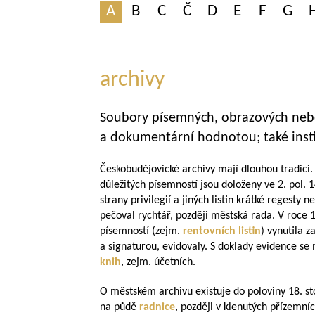
A
B
C
Č
D
E
F
G
archivy
Soubory písemných, obrazových nebo
a dokumentární hodnotou; také insti
Českobudějovické archivy mají dlouhou tradici.
důležitých písemností jsou doloženy ve 2. pol. 1
strany privilegií a jiných listin krátké regesty n
pečoval rychtář, později městská rada. V roce 
písemností (zejm.
rentovních listin
) vynutila z
a signaturou, evidovaly. S doklady evidence se 
knih
, zejm. účetních.
O městském archivu existuje do poloviny 18. sto
na půdě
radnice
, později v klenutých přízemní