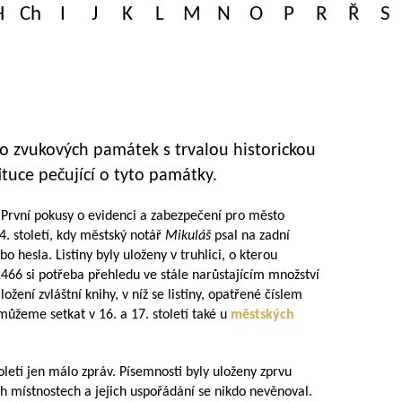
H
Ch
I
J
K
L
M
N
O
P
R
Ř
S
 zvukových památek s trvalou historickou
tuce pečující o tyto památky.
 První pokusy o evidenci a zabezpečení pro město
4. století, kdy městský notář
Mikuláš
psal na zadní
ebo hesla. Listiny byly uloženy v truhlici, o kterou
1466 si potřeba přehledu ve stále narůstajícím množství
aložení zvláštní knihy, v níž se listiny, opatřené číslem
můžeme setkat v 16. a 17. století také u
městských
letí jen málo zpráv. Písemnosti byly uloženy zprvu
ch místnostech a jejich uspořádání se nikdo nevěnoval.