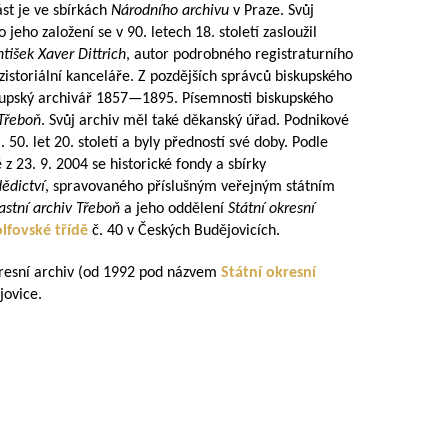
st je ve sbírkách
Národního archivu
v Praze. Svůj
 o jeho založení se v 90. letech 18. století zasloužil
ntišek Xaver Dittrich
, autor podrobného registraturního
istoriální kanceláře. Z pozdějších správců biskupského
kupský archivář
1857—1895
. Písemnosti biskupského
 Třeboň
. Svůj archiv měl také děkanský úřad. Podnikové
 50. let 20. století a byly předností své doby. Podle
 z 23. 9. 2004 se historické fondy a sbírky
ědictví
, spravovaného příslušným veřejným státním
lastní archiv Třeboň
a jeho oddělení
Státní okresní
lfovské třídě
č. 40 v Českých Budějovicích.
kresní archiv (od 1992 pod názvem
Státní okresní
jovice.