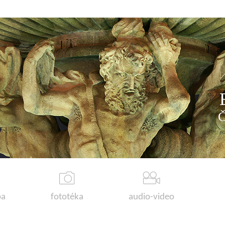
a
fototéka
audio-video