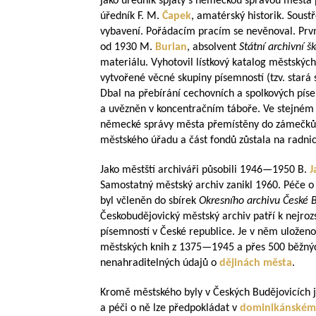
jako úředník spjatý s německou správou města 
úředník F. M.
Čapek
, amatérský historik. Soustř
vybavení. Pořádacím pracím se nevěnoval. Pr
od 1930 M.
Burian
, absolvent
Státní archivní šk
materiálu. Vyhotovil lístkový katalog městských 
vytvořené věcné skupiny písemností (tzv. stará
Dbal na přebírání cechovních a spolkových pís
a uvězněn v koncentračním táboře. Ve stejném r
německé správy města přemístěny do zámečků v
městského úřadu a část fondů zůstala na radnic
Jako městští archiváři působili
1946—1950
B.
J
Samostatný městský archiv zanikl 1960. Péče o 
byl včleněn do sbírek
Okresního archivu České 
Českobudějovický městský archiv patří k nejr
písemností v České republice. Je v něm uloženo 
městských knih z
1375—1945
a přes 500 běžný
nenahraditelných údajů o
dějinách města
.
Kromě městského byly v Českých Budějovicích j
a péči o ně lze předpokládat v
dominikánském