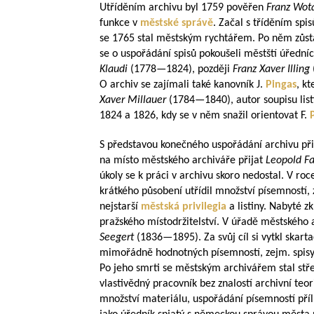
Utříděním archivu byl 1759 pověřen
Franz Wo
funkce v
městské správě
. Začal s tříděním spi
se 1765 stal městským rychtářem. Po něm zůsta
se o uspořádání spisů pokoušeli městští úředníc
Klaudi
(
1778—1824
), později
Franz Xaver Illing
O archiv se zajímali také kanovník J.
Pingas
, kt
Xaver Millauer
(
1784—1840
), autor soupisu li
1824 a 1826, kdy se v něm snažil orientovat F.
S představou konečného uspořádání archivu přiš
na místo městského archiváře přijat
Leopold F
úkoly se k práci v archivu skoro nedostal. V ro
krátkého působení utřídil množství písemností,
nejstarší
městská privilegia
a listiny. Nabyté 
pražského místodržitelství. V úřadě městského
Seegert
(
1836—1895
). Za svůj cíl si vytkl ska
mimořádně hodnotných písemností, zejm. spisy 
Po jeho smrti se městským archivářem stal stř
vlastivědný pracovník bez znalostí archivní teo
množství materiálu, uspořádání písemností příl