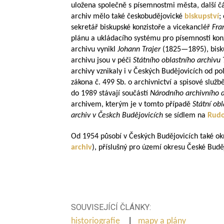
uložena společně s písemnostmi města, další čá
archiv mělo také českobudějovické
biskupství
;
sekretář biskupské konzistoře a vicekancléř
Fra
plánu a ukládacího systému pro písemnosti konz
archivu vynikl
Johann Trajer
(
1825—1895
), bis
archivu jsou v péči
Státního oblastního archivu
archivy vznikaly i v Českých Budějovicích od pol.
zákona č. 499 Sb. o archivnictví a spisové službě
do 1989 stávají součástí
Národního archivního d
archivem, kterým je v tomto případě
Státní ob
archiv v Českch Budějovicích
se sídlem na
Rudo
Od 1954 působí v Českých Budějovicích také o
archiv
), příslušný pro území okresu České Budě
SOUVISEJÍCÍ ČLÁNKY:
historiografie
|
mapy a plány