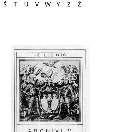
Š
T
U
V
W
Y
Z
Ž