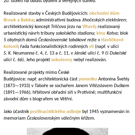
20. století na oblast bydlení a veřejných staveb.
Realizované stavby v Českých Budějovicích:
obchodní dům
Brouk a Babka
; administrativní budova
Jihočeských elektráren
;
architektonický koncept
Trilčova jezu
na
Vltavě
; realizovaný
urbanistický návrh tribuny
sokolského stadionu
;
kino
Kotva
;
blok
5 obytných domů Československé tabákové režie
v
Havlíčkově
kolonii
; řada funkcionalistických rodinných
vil
(např. v ulici
S. K. Neumanna
č. 4, č. 13 a č. 11, v
Jánské ulici
č. 9 či
Dukelské
ulici
č. 66). Jeho projekt
sokolovny
nebyl realizován.
Realizované projekty mimo České
Budějovice: např. architektonická část
pomníku
Antonína Švehly
(
1873—1933
) v Táboře se sochařem
Janem Vítězslavem Duškem
(
1891—1966
); hřbitovní obřadní síň v Protivíně; multifunkční
závodní dům s biografem ve Větřní.
Jako účastník
protinacistického odboje
byl 1945 vyznamenán in
memoriam
Československým válečným křížem
.