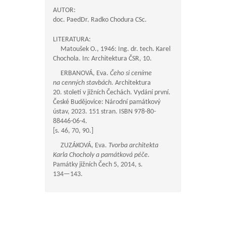
AUTOR:
doc. PaedDr. Radko Chodura CSc.
LITERATURA:
Matoušek O., 1946: Ing. dr. tech. Karel
Chochola. In: Architektura ČSR, 10.
ERBANOVÁ, Eva.
Čeho si ceníme
na cenných stavbách.
Architektura
20. století v jižních Čechách. Vydání první.
České Budějovice: Národní památkový
ústav, 2023. 151 stran. ISBN 978-80-
88446-06-4.
[s. 46, 70, 90.]
ZUZÁKOVÁ, Eva.
Tvorba architekta
Karla Chocholy a památková péče.
Památky jižních Čech 5, 2014, s.
134—143
.