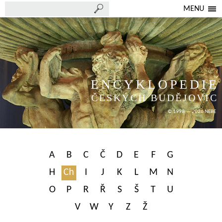
MENU
ENCYKLOPEDIE
ČESKÝCH BUDĚJOVIC
© 1998 — 2026 NEBE
A
B
C
Č
D
E
F
G
H
Ch
I
J
K
L
M
N
O
P
R
Ř
S
Š
T
U
V
W
Y
Z
Ž