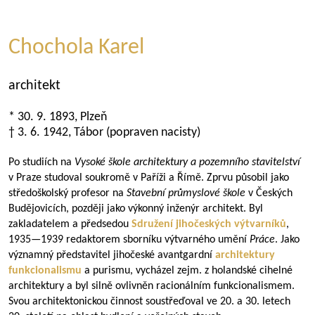
Chochola Karel
architekt
* 30. 9. 1893, Plzeň
† 3. 6. 1942, Tábor (popraven nacisty)
Po studiích na
Vysoké škole architektury a pozemního stavitelství
v Praze studoval soukromě v Paříži a Římě. Zprvu působil jako
středoškolský profesor na
Stavební průmyslové škole
v Českých
Budějovicích, později jako výkonný inženýr architekt. Byl
zakladatelem a předsedou
Sdružení jihočeských výtvarníků
,
1935—1939
redaktorem sborníku výtvarného umění
Práce
. Jako
významný představitel jihočeské avantgardní
architektury
funkcionalismu
a purismu, vycházel zejm. z holandské cihelné
architektury a byl silně ovlivněn racionálním funkcionalismem.
Svou architektonickou činnost soustřeďoval ve 20. a 30. letech