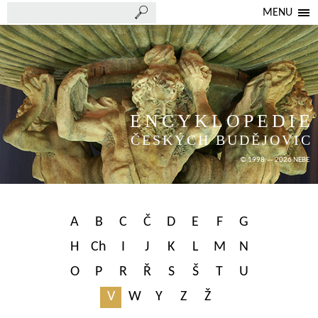
MENU
ENCYKLOPEDIE
ČESKÝCH BUDĚJOVIC
© 1998 — 2026 NEBE
A
B
C
Č
D
E
F
G
H
Ch
I
J
K
L
M
N
O
P
R
Ř
S
Š
T
U
V
W
Y
Z
Ž