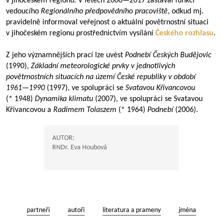
v jihočeském regionu. V letech
2000—2017
zastával funkci
vedoucího
Regionálního předpovědního pracoviště
, odkud mj.
pravidelně informoval veřejnost o aktuální povětrnostní situaci
v jihočeském regionu prostřednictvím vysílání
Českého rozhlasu
.
Z jeho významnějších prací lze uvést
Podnebí Českých Budějovic
(1990),
Základní meteorologické prvky v jednotlivých
povětrnostních situacích na území České republiky v období
1961—1990
(1997), ve spolupráci se
Svatavou Křivancovou
(* 1948)
Dynamika klimatu
(2007), ve spolupráci se Svatavou
Křivancovou a
Radimem Tolaszem
(* 1964)
Podnebí
(2006).
AUTOR:
RNDr. Eva Houbová
partneři
autoři
literatura a prameny
jména