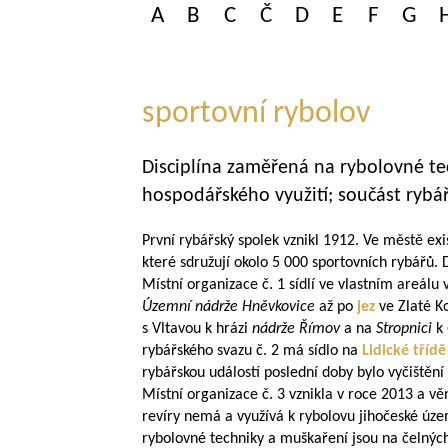
A
B
C
Č
D
E
F
G
sportovní rybolov
Disciplína zaměřená na rybolovné te
hospodářského využití; součást rybář
První rybářský spolek vznikl 1912. Ve městě exi
které sdružují okolo 5 000 sportovních rybářů. 
Místní organizace č. 1 sídlí ve vlastním areálu 
Územní nádrže Hněvkovice
až po
jez
ve Zlaté K
s Vltavou k hrázi
nádrže Římov
a na
Stropnici
k
rybářského svazu č. 2 má sídlo na
Lidické třídě
rybářskou událostí poslední doby bylo vyčištění
Místní organizace č. 3 vznikla v roce 2013 a vě
revíry nemá a využívá k rybolovu jihočeské úz
rybolovné techniky a muškaření jsou na čelných