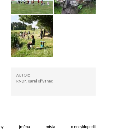
AUTOR:
RNDr. Karel Křivanec
ny
jména
místa
o encyklopedii