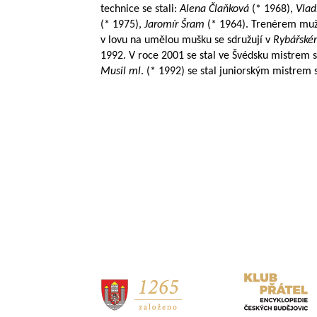
technice se stali:
Alena Člaňková
(* 1968),
Vlad
(* 1975),
Jaromír Šram
(* 1964). Trenérem muž
v lovu na umělou mušku se sdružují v
Rybářské
1992. V roce 2001 se stal ve Švédsku mistrem 
Musil ml
. (* 1992) se stal juniorským mistrem s