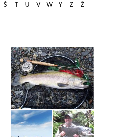
Š
T
U
V
W
Y
Z
Ž