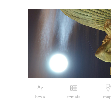
hesla
témata
map