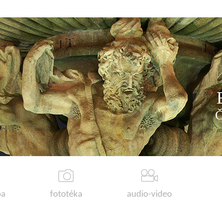
a
fototéka
audio-video