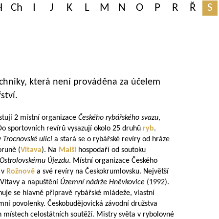
H
Ch
I
J
K
L
M
N
O
P
R
Ř
S
chniky, která není prováděna za účelem
ství.
stují 2 místní organizace
Českého rybářského svazu
,
Do sportovních revírů vysazují okolo 25 druhů
ryb
.
v
Trocnovské ulici
a stará se o rybářské revíry od hráze
oruně (
Vltava
). Na
Malši
hospodaří od soutoku
Ostrolovskému Újezdu
. Místní organizace Českého
v
Rožnově
a své revíry na Českokrumlovsku. Největší
 Vltavy a napuštění
Územní nádrže Hněvkovice
(1992).
nuje se hlavně přípravě rybářské mládeže, vlastní
emní povolenky. Českobudějovická závodní družstva
 místech celostátních soutěží. Mistry světa v rybolovné