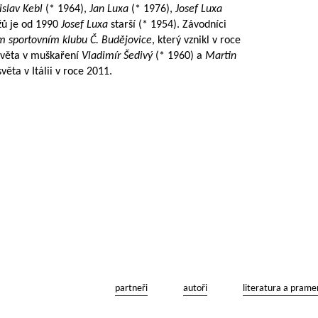
islav Kebl
(* 1964),
Jan Luxa
(* 1976),
Josef Luxa
ů je od 1990
Josef Luxa
starší (* 1954). Závodníci
m sportovním klubu Č. Budějovice
, který vznikl v roce
světa v muškaření
Vladimír Šedivý
(* 1960) a
Martin
věta v Itálii v roce 2011.
partneři
autoři
literatura a prame