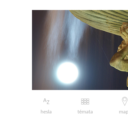
hesla
témata
map