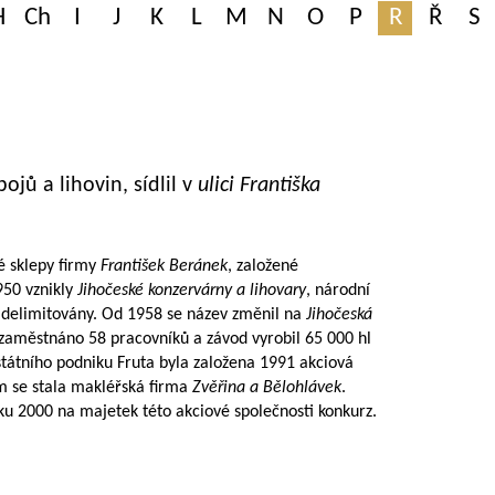
H
Ch
I
J
K
L
M
N
O
P
R
Ř
S
jů a lihovin, sídlil v
ulici Františka
é sklepy firmy
František Beránek
, založené
950 vznikly
Jihočeské konzervárny a lihovary
, národní
i delimitovány. Od 1958 se název změnil na
Jihočeská
 zaměstnáno 58 pracovníků a závod vyrobil 65 000 hl
státního podniku Fruta byla založena 1991 akciová
em se stala makléřská firma
Zvěřina a Bělohlávek
.
oku 2000 na majetek této akciové společnosti konkurz.