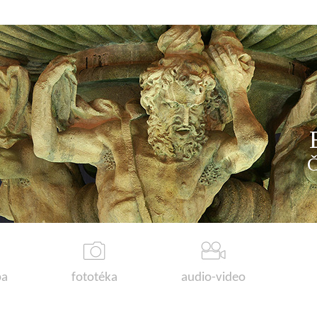
a
fototéka
audio-video