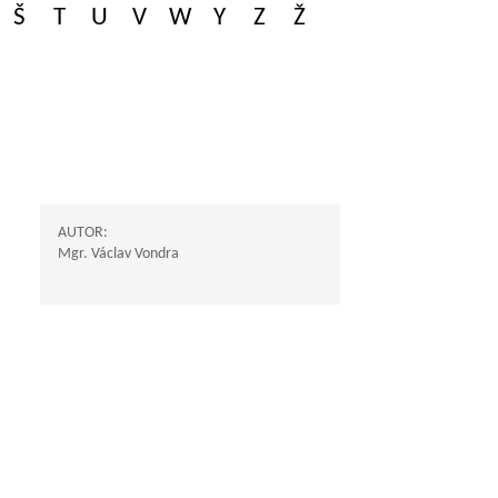
Š
T
U
V
W
Y
Z
Ž
AUTOR:
Mgr. Václav Vondra