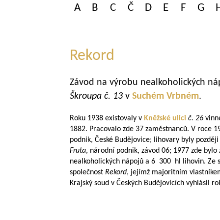
A
B
C
Č
D
E
F
G
Rekord
Závod na výrobu nealkoholických nápo
Škroupa
č. 13
v
Suchém Vrbném
.
Roku 1938 existovaly v
Kněžské ulici
č. 26
vinn
1882. Pracovalo zde 37 zaměstnanců. V roce 1
podnik, České Budějovice; lihovary byly pozděj
Fruta
, národní podnik, závod 06; 1977 zde bylo
nealkoholických nápojů a 6 300 hl lihovin. Ze 
společnost
Rekord
, jejímž majoritním vlastník
Krajský soud v Českých Budějovicích vyhlásil r