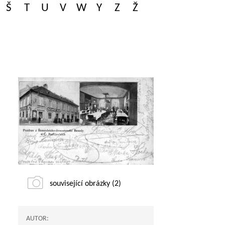
Š
T
U
V
W
Y
Z
Ž
související obrázky (2)
AUTOR: