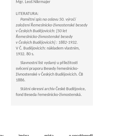
Mgr. Leoš Nikrmajer
LITERATURA:
Pamětní spis na oslavu 50. výročí
založení Řemeslnicko-živnostenské besedy
v Českých Budějovicích: [50 let
Řemeslnicko-živnostenské besedy
v Českých Budějovicích] : 1882-1932
.
V Č. Budějovicích: nákladem vlastním,
1932. 80 s.
Slavnostní list vydaný u příležitosti
svěcení praporu Besedy řemeslnicko-
živnostenské v Českých Budějovicích. ČB
1886.
Státní okresní archiv České Budějovice,
fond Beseda řemeslnicko-živnostenská.