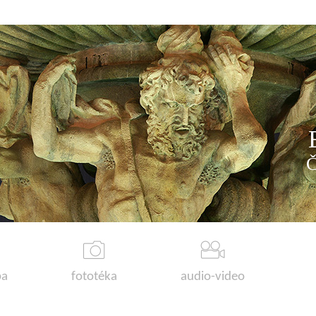
a
fototéka
audio-video