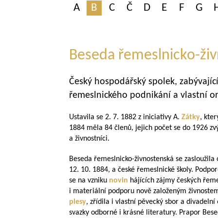
A
B
C
Č
D
E
F
G
Beseda řemeslnicko-ži
Český hospodářský spolek, zabývající
řemeslnického podnikání a vlastní or
Ustavila se 2. 7. 1882 z iniciativy A.
Zátky
, kte
1884 měla 84 členů, jejich počet se do 1926 zvý
a živnostníci.
Beseda řemeslnicko-živnostenská se zasloužila 
12. 10. 1884, a české řemeslnické školy. Podpo
se na vzniku
novin
hájících zájmy českých řeme
i materiální podporu nově založeným živnoste
plesy
, zřídila i vlastní pěvecký sbor a divadeln
svazky odborné i krásné literatury. Prapor Bese