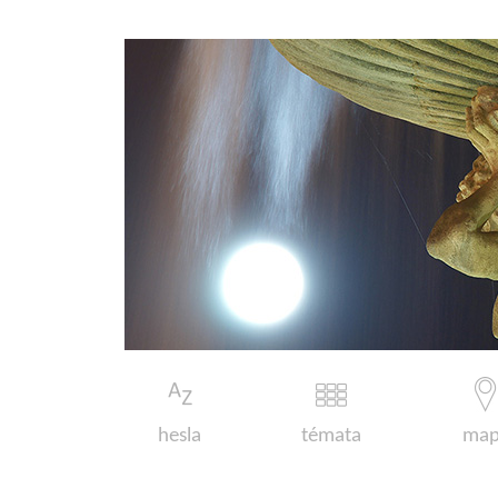
hesla
témata
map