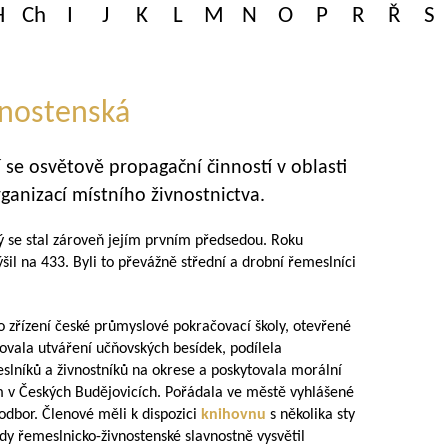
H
Ch
I
J
K
L
M
N
O
P
R
Ř
S
vnostenská
 se osvětově propagační činností v oblasti
ganizací místního živnostnictva.
rý se stal zároveň jejím prvním předsedou. Roku
šil na 433. Byli to převážně střední a drobní řemeslníci
o zřízení české průmyslové pokračovací školy, otevřené
rovala utváření učňovských besídek, podílela
slníků a živnostníků na okrese a poskytovala morální
m v Českých Budějovicích. Pořádala ve městě vyhlášené
í odbor. Členové měli k dispozici
knihovnu
s několika sty
dy řemeslnicko-živnostenské slavnostně vysvětil