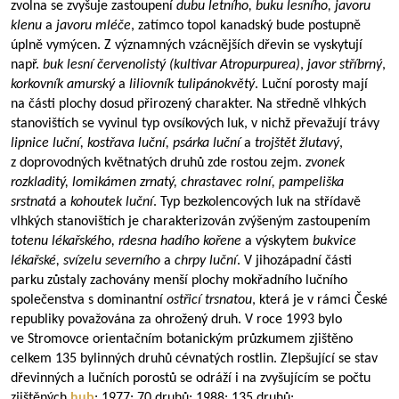
zvolna se zvyšuje zastoupení
dubu letního, buku lesního, javoru
klenu
a
javoru mléče
, zatímco topol kanadský bude postupně
úplně vymýcen. Z významných vzácnějších dřevin se vyskytují
např.
buk lesní červenolistý
(kultivar Atropurpurea)
,
javor stříbrný
,
korkovník amurský
a
liliovník tulipánokvětý
. Luční porosty mají
na části plochy dosud přirozený charakter. Na středně vlhkých
stanovištích se vyvinul typ ovsíkových luk, v nichž převažují trávy
lipnice luční, kostřava luční, psárka luční
a
trojštět žlutavý
,
z doprovodných květnatých druhů zde rostou zejm.
zvonek
rozkladitý, lomikámen zrnatý, chrastavec rolní, pampeliška
srstnatá
a
kohoutek luční
. Typ bezkolencových luk na střídavě
vlhkých stanovištích je charakterizován zvýšeným zastoupením
totenu lékařského, rdesna hadího kořene
a výskytem
bukvice
lékařské, svízelu severního
a
chrpy luční
. V jihozápadní části
parku zůstaly zachovány menší plochy mokřadního lučního
společenstva s dominantní
ostřicí trsnatou
, která je v rámci České
republiky považována za ohrožený druh. V roce 1993 bylo
ve Stromovce orientačním botanickým průzkumem zjištěno
celkem 135 bylinných druhů cévnatých rostlin. Zlepšující se stav
dřevinných a lučních porostů se odráží i na zvyšujícím se počtu
zjištěných
hub
: 1977: 70 druhů; 1988: 135 druhů;