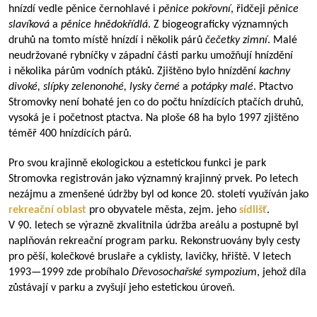
hnízdí vedle pěnice černohlavé i
pěnice pokřovní
, řidčeji
pěnice
slavíková
a
pěnice hnědokřídlá
. Z biogeograficky významných
druhů na tomto místě hnízdí i několik párů
čečetky zimní
. Malé
neudržované rybníčky v západní části parku umožňují hnízdění
i několika párům vodních ptáků. Zjištěno bylo hnízdění
kachny
divoké, slípky zelenonohé, lysky černé
a
potápky malé
. Ptactvo
Stromovky není bohaté jen co do počtu hnízdících ptačích druhů,
vysoká je i početnost ptactva. Na ploše 68 ha bylo 1997 zjištěno
téměř 400 hnízdících párů.
Pro svou krajinně ekologickou a estetickou funkci je park
Stromovka registrován jako významný krajinný prvek. Po letech
nezájmu a zmenšené údržby byl od konce 20. století využíván jako
rekreační oblast
pro obyvatele města, zejm. jeho
sídlišť
.
V 90. letech se výrazně zkvalitnila údržba areálu a postupně byl
naplňován rekreační program parku. Rekonstruovány byly cesty
pro pěší, kolečkové bruslaře a cyklisty, lavičky, hřiště. V letech
1993—1999
zde probíhalo
Dřevosochařské sympozium
, jehož díla
zůstávají v parku a zvyšují jeho estetickou úroveň.