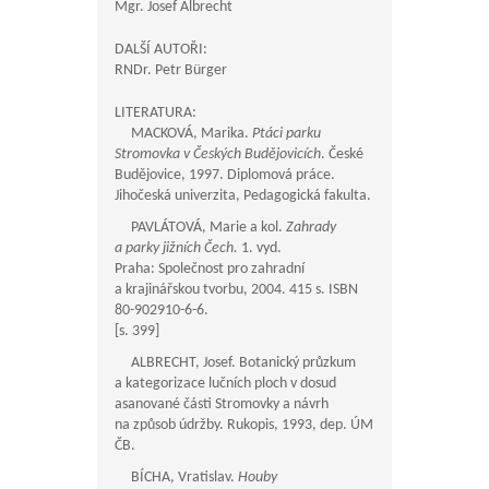
Mgr. Josef Albrecht
DALŠÍ AUTOŘI:
RNDr. Petr Bürger
LITERATURA:
MACKOVÁ, Marika.
Ptáci parku
Stromovka v Českých Budějovicích
. České
Budějovice, 1997. Diplomová práce.
Jihočeská univerzita, Pedagogická fakulta.
PAVLÁTOVÁ, Marie a kol.
Zahrady
a parky jižních Čech.
1. vyd.
Praha: Společnost pro zahradní
a krajinářskou tvorbu, 2004. 415 s. ISBN
80-902910-6-6.
[s. 399]
ALBRECHT, Josef. Botanický průzkum
a kategorizace lučních ploch v dosud
asanované části Stromovky a návrh
na způsob údržby. Rukopis, 1993, dep. ÚM
ČB.
BÍCHA, Vratislav.
Houby