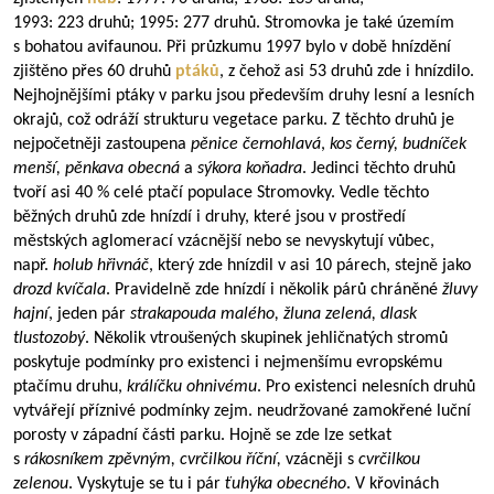
1993: 223 druhů; 1995: 277 druhů. Stromovka je také územím
s bohatou avifaunou. Při průzkumu 1997 bylo v době hnízdění
zjištěno přes 60 druhů
ptáků
, z čehož asi 53 druhů zde i hnízdilo.
Nejhojnějšími ptáky v parku jsou především druhy lesní a lesních
okrajů, což odráží strukturu vegetace parku. Z těchto druhů je
nejpočetněji zastoupena
pěnice černohlavá
,
kos černý, budníček
menší, pěnkava obecná
a
sýkora koňadra
. Jedinci těchto druhů
tvoří asi 40 % celé ptačí populace Stromovky. Vedle těchto
běžných druhů zde hnízdí i druhy, které jsou v prostředí
městských aglomerací vzácnější nebo se nevyskytují vůbec,
např.
holub hřivnáč
, který zde hnízdil v asi 10 párech, stejně jako
drozd kvíčala
. Pravidelně zde hnízdí i několik párů chráněné
žluvy
hajní
, jeden pár
strakapouda malého, žluna zelená, dlask
tlustozobý
. Několik vtroušených skupinek jehličnatých stromů
poskytuje podmínky pro existenci i nejmenšímu evropskému
ptačímu druhu,
králíčku ohnivému
. Pro existenci nelesních druhů
vytvářejí příznivé podmínky zejm. neudržované zamokřené luční
porosty v západní části parku. Hojně se zde lze setkat
s
rákosníkem zpěvným, cvrčilkou říční,
vzácněji s
cvrčilkou
zelenou
. Vyskytuje se tu i pár
ťuhýka obecného
. V křovinách