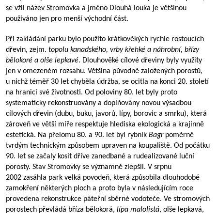
se vžil název Stromovka a jméno Dlouhá louka je většinou
používáno jen pro menší východní část.
Při zakládání parku bylo použito krátkověkých rychle rostoucích
dřevin, zejm.
topolu kanadského, vrby křehké a náhrobní, břízy
bělokoré a olše lepkavé
. Dlouhověké cílové dřeviny byly využity
jen v omezeném rozsahu. Většina původně založených porostů,
u nichž téměř 30 let chyběla údržba, se ocitla na konci 20. století
na hranici své životnosti. Od poloviny 80. let byly proto
systematicky rekonstruovány a doplňovány novou výsadbou
cílových dřevin (dubu, buku, javorů, lípy, borovic a smrku), která
zároveň ve větší míře respektuje hlediska ekologická a krajinně
estetická. Na přelomu 80. a 90. let byl rybník
Bagr
poměrně
tvrdým technickým způsobem upraven na koupaliště. Od počátku
90. let se začaly kosit dříve zanedbané a rudealizované luční
porosty. Stav Stromovky se významně zlepšil. V srpnu
2002 zasáhla park velká povodeň, která způsobila dlouhodobé
zamokření některých ploch a proto byla v následujícím roce
provedena rekonstrukce páteřní sběrné vodoteče. Ve stromových
porostech převládá bříza bělokorá,
lípa malolistá
, olše lepkavá,