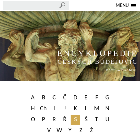
MENU
ENCYKLOPEDIE
ČESKÝCH BUDĚJOVIC
© 1998 — 2026 NEBE
A
B
C
Č
D
E
F
G
H
Ch
I
J
K
L
M
N
O
P
R
Ř
S
Š
T
U
V
W
Y
Z
Ž