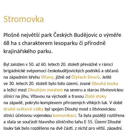
Stromovka
Plošně největší park Českých Budějovic o výměře
68 ha s charakterem lesoparku či přírodně
krajinářského parku.
Byl založen v 50. až 60. letech 20. století převážně v rámci
brigádnické svépomoci českobudějovických podniků a občanů
na západním břehu
Vltavy
, jižně od
Čtyřech Dvorů
. Ještě
ve 30. letech 20. století bylo toto území, zvané
Dlouhá louka
a ležící mezi
Dlouhým mostem
na severu a starou
litvínovickou
silnicí
na jihu, Vltavou na východě a trasou
Zlaté stoky
na západě, pokryto komplexem přirozených vlhkých luk. V době
druhé světové války
byl spojen Dlouhý most s litvínovickou
silnicí účelovou vojenskou
komunikací
. Ta byla později rozšířena
a stala se součástí hlavního silničního tahu E 55. Území Dlouhé
louky tak bylo rozděleno na dvě části, z nichž pro větší, západní,