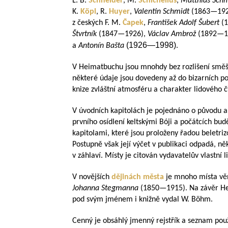
L. B.
Schneider
, M.
Schichelius
,
Matthias Schm
K.
Köpl
, R.
Huyer
,
Valentin Schmidt
(
1863—19
z českých F. M.
Čapek
,
František Adolf Šubert
(
Štvrtník
(
1847—1926
),
Václav Ambrož
(
1892—1
(
1926—1998
)
a
Antonín Bašta
.
V Heimatbuchu jsou mnohdy bez rozlišení směš
některé údaje jsou dovedeny až do bizarních p
knize zvláštní atmosféru a charakter lidového č
V úvodních kapitolách je pojednáno o původu a
prvního osídlení keltskými Bóji a počátcích bu
kapitolami, které jsou proloženy řadou beletriz
Postupně však její výčet v publikaci odpadá, n
v záhlaví. Místy je citován vydavatelův vlastní l
V novějších
dějinách města
je mnoho místa věn
Johanna Stegmanna
(
1850—1915
). Na závěr He
pod svým jménem i knižně vydal W. Böhm.
Cenný je obsáhlý jmenný rejstřík a seznam použ