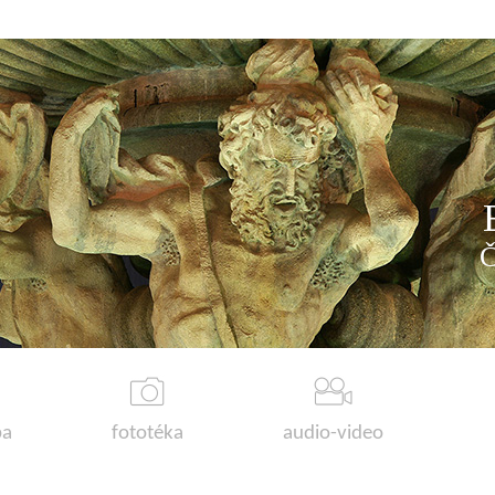
a
fototéka
audio-video