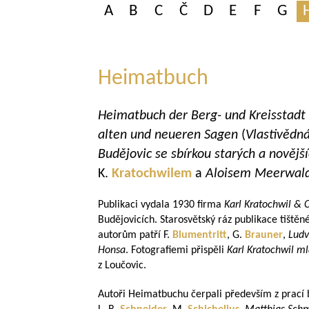
A
B
C
Č
D
E
F
G
Heimatbuch
Heimatbuch der Berg- und Kreisstad
alten und neueren Sagen
(
Vlastivědn
Budějovic se sbírkou starých a novější
K.
Kratochwilem
a
Aloisem Meerwal
Publikaci vydala 1930 firma
Karl Kratochwil & 
Budějovicích. Starosvětský ráz publikace tištěn
autorům patří F.
Blumentritt
, G.
Brauner
,
Ludv
Honsa
. Fotografiemi přispěli
Karl Kratochwil
ml
z Loučovic.
Autoři Heimatbuchu čerpali především z prací b