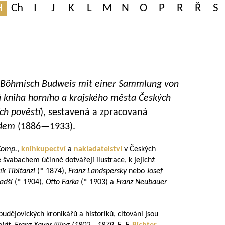
H
Ch
I
J
K
L
M
N
O
P
R
Ř
S
t Böhmisch Budweis mit einer Sammlung von
á kniha horního a krajského města Českých
ch pověstí
), sestavená a zpracovaná
dem
(
1886—1933
).
Comp.
,
knihkupectví
a
nakladatelství
v Českých
é švabachem účinně dotvářejí ilustrace, k jejichž
ík Tibitanzl
(* 1874),
Franz Landspersky
nebo
Josef
adší
(* 1904),
Otto Farka
(* 1903) a
Franz Neubauer
udějovických kronikářů a historiků, citováni jsou