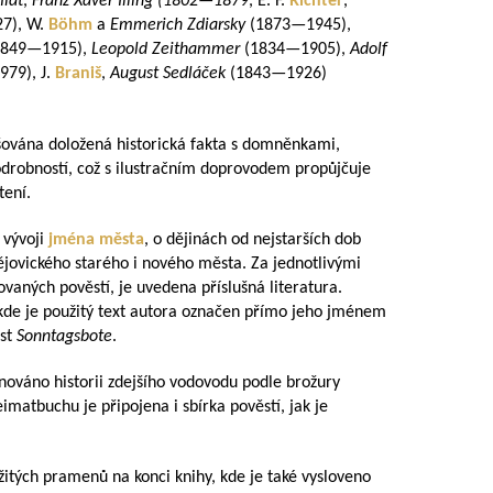
idt
,
Franz Xaver Illing (
1802—1879
, E. F.
Richter
,
27
), W.
Böhm
a
Emmerich Zdiarsky
(
1873—1945
),
1849—1915
),
Leopold Zeithammer
(
1834—1905
),
Adolf
979
), J.
Braniš
,
August Sedláček
(
1843—1926
)
ována doložená historická fakta s domněnkami,
odrobností, což s ilustračním doprovodem propůjčuje
tení.
 vývoji
jména města
, o dějinách od nejstarších dob
dějovického starého i nového města. Za jednotlivými
ovaných pověstí, je uvedena příslušná literatura.
ěkde je použitý text autora označen přímo jeho jménem
ist
Sonntagsbote
.
ováno historii zdejšího vodovodu podle brožury
imatbuchu je připojena i sbírka pověstí, jak je
itých pramenů na konci knihy, kde je také vysloveno