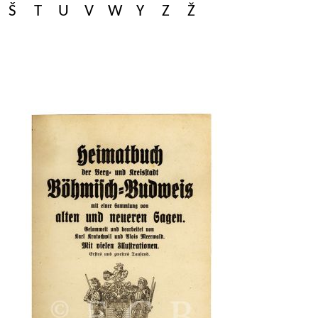
Š
T
U
V
W
Y
Z
Ž