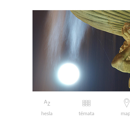
hesla
témata
map