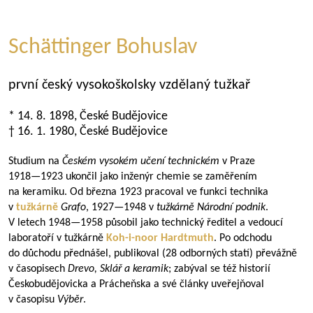
Schättinger Bohuslav
první český vysokoškolsky vzdělaný tužkař
* 14. 8. 1898, České Budějovice
† 16. 1. 1980, České Budějovice
Studium na
Českém vysokém učení technickém
v Praze
1918—1923
ukončil jako inženýr chemie se zaměřením
na keramiku. Od března 1923 pracoval ve funkci technika
v
tužkárně
Grafo
,
1927—1948
v
tužkárně Národní podnik
.
V letech
1948—1958
působil jako technický ředitel a vedoucí
laboratoří v tužkárně
Koh-i-noor Hardtmuth
. Po odchodu
do důchodu přednášel, publikoval (28 odborných statí) převážně
v časopisech
Drevo, Sklář a keramik
; zabýval se též historií
Českobudějovicka a Prácheňska a své články uveřejňoval
v časopisu
Výběr
.