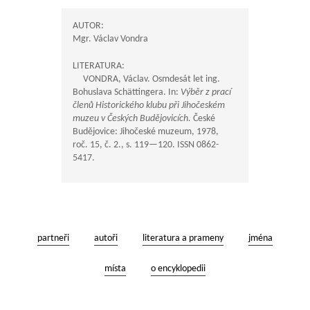
AUTOR:
Mgr. Václav Vondra
LITERATURA:
VONDRA, Václav. Osmdesát let ing.
Bohuslava Schättingera. In:
Výběr z prací
členů Historického klubu při Jihočeském
muzeu v Českých Budějovicích.
České
Budějovice: Jihočeské muzeum, 1978,
roč. 15, č. 2., s.
119—120
. ISSN 0862-
5417.
partneři
autoři
literatura a prameny
jména
místa
o encyklopedii