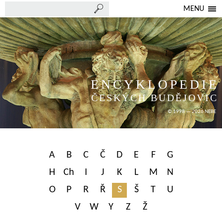
MENU
ENCYKLOPEDIE
ČESKÝCH BUDĚJOVIC
© 1998 — 2026 NEBE
A
B
C
Č
D
E
F
G
H
Ch
I
J
K
L
M
N
O
P
R
Ř
S
Š
T
U
V
W
Y
Z
Ž