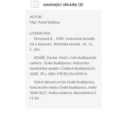
související obrázky (6)
AUTOR:
Mgr. Pavel Koblasa
LITERATURA:
Pirnosová B., 1990: Zastavíme kyvadlo
zla a bezpráví. Jihočeská pravda, 10. 11.,
č. 264.
KOVÁŘ, Daniel.
Muži v čele budějovické
radnice. České Budějovice
: Historicko-
vlastivědný spolek v Českých Budějovicích,
2008. 78 s. ISBN 978-80-254-6999-6.
Státní okresní archiv České Budějovice,
fond Archiv města České Budějovice, knihy
3006-3037, Knihy evidence obyvatelstva E
I-F XII .