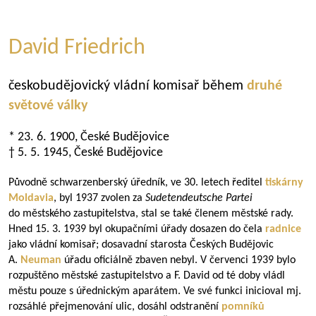
David Friedrich
českobudějovický vládní komisař během
druhé
světové války
* 23. 6. 1900, České Budějovice
† 5. 5. 1945, České Budějovice
Původně schwarzenberský úředník, ve 30. letech ředitel
tiskárny
Moldavia
, byl 1937 zvolen za
Sudetendeutsche Partei
do městského zastupitelstva, stal se také členem městské rady.
Hned 15. 3. 1939 byl okupačními úřady dosazen do čela
radnice
jako vládní komisař; dosavadní starosta Českých Budějovic
A.
Neuman
úřadu oficiálně zbaven nebyl. V červenci 1939 bylo
rozpuštěno městské zastupitelstvo a F. David od té doby vládl
městu pouze s úřednickým aparátem. Ve své funkci inicioval mj.
rozsáhlé přejmenování ulic, dosáhl odstranění
pomníků