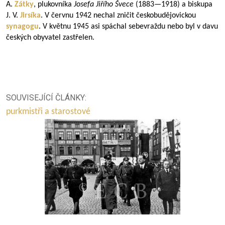
A.
Zátky
, plukovníka
Josefa Jiřího Švece
(
1883—1918
) a biskupa
J. V.
Jirsíka
. V červnu 1942 nechal zničit českobudějovickou
synagogu
. V květnu 1945 asi spáchal sebevraždu nebo byl v davu
českých obyvatel zastřelen.
SOUVISEJÍCÍ ČLÁNKY:
purkmistři a starostové