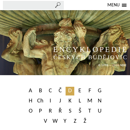
MENU
ENCYKLOPEDIE
ČESKÝCH BUDĚJOVIC
© 1998 — 2026 NEBE
A
B
C
Č
D
E
F
G
H
Ch
I
J
K
L
M
N
O
P
R
Ř
S
Š
T
U
V
W
Y
Z
Ž