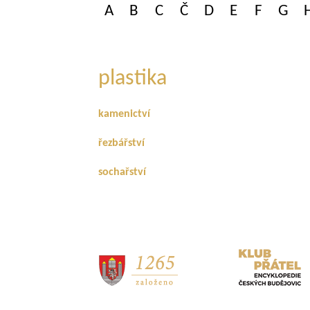
A
B
C
Č
D
E
F
G
plastika
kamenictví
řezbářství
sochařství