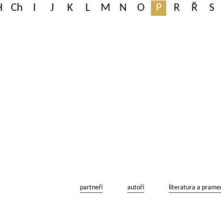
H
Ch
I
J
K
L
M
N
O
P
R
Ř
S
partneři
autoři
literatura a prame