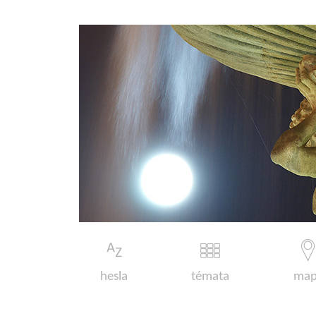
hesla
témata
map