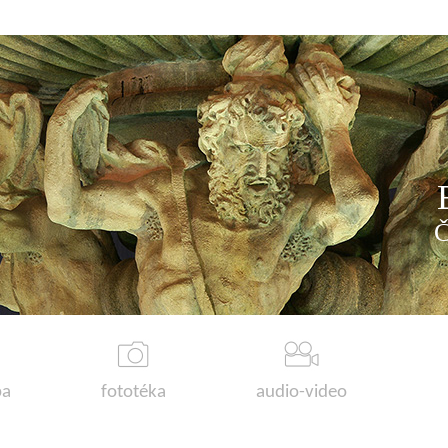
a
fototéka
audio-video