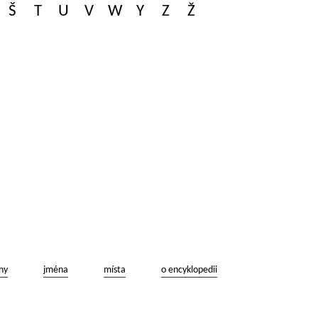
Š
T
U
V
W
Y
Z
Ž
ny
jména
místa
o encyklopedii