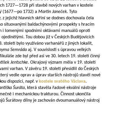
ech
1727—1728
při stavbě nových varhan v kostele
ký
(1677—po 1732) a
Martin Janeček
. Tyto
 z jejichž hlavních skříní se dodnes dochovala čela
oso situovanými baldachýnovými prospekty s hracím
ch i lomenými spodními oktávami manuálů oproti
ojedinělými. Tou dobou již v Českých Budějovicích
století bylo využíváno varhanářů z jiných lokalit,
chyma Semráda
aj. V souvislosti s úpravou velkých
kuláše zde byl před asi ve 30. letech 19. století činný
tišek Jentschke
. Okrajový význam měla v 19. století
avami varhan. V závěru 19. století přesídlil do Českých
terý vedle oprav a úprav starších nástrojů stavěl nové
ou dispozicí, např. v
kostele svatého Václava
.
antiška Šuráta
, která stavěla řadové ekvální nástroje
imečně i mechanickou trakturou. Činnost ukončila
rojů Šurátovy dílny je zachován dvoumanuálový nástroj