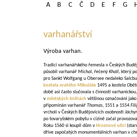
A
B
C
Č
D
E
F
G
varhanářství
Výroba varhan.
Tradici varhanářského řemesla v Českých Budějo
působil varhanář
Michal
, řečený
Khall
, který 
pro Sankt Wolfgang u Obersee nedaleko Salcbu
kostela svatého Mikuláše
1495 a
kostela Obě
době asi často slučovala s činností varhanicko
v
městských knihách
většinou označováni jako 
připomínán varhanář
Thomas
, 1551 a 1554
Fil
vrcholí v Českých Budějovicích osobností
Jáchy
po tovaryšském pobytu v cizině začal provozov
Roku 1560 si koupil dům v
Hroznové ulici
(star
dříve započatých monumentálních varhan v chrá