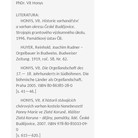
PhDr. Vít Honys
LITERATURA:
HONYS, Vít.
Historie varhanářství
a varhan okresu České Budějovice.
Strojopis grantového výzkumného úkolu,
1996. Památkový ústav ČB.
HUYER, Reinhold. Joachim Rudner –
Orgelbauer in Budweiss.
Budweiser
Zeitung
. 1919, roč. 58, Nr. 62.
HONYS, Vít.
Die Orgellandschaft des
17.— 18. Jahrhunderts in Südböhmen.
Die
böhmische Länder als Orgellandschaft,
Praha 2005. ISBN 80-86385-28-0
[s.
41—46
.]
HONYS, Vít.
K historii stávajících
chórových varhan kostela Nanebevzetí
Panny Marie ve Zlaté Koruně. Klášter
Zlatá Koruna – dějiny, památky, lidé.
České
Budějovice, 2007. ISBN 978-80-85033-09-
0
[s.
615—620
.]