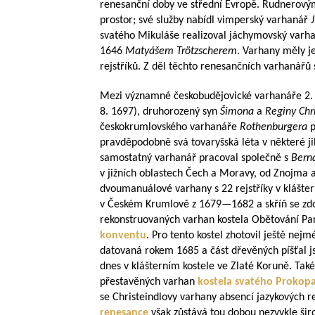
renesanční doby ve střední Evropě. Rudnerovým
prostor; své služby nabídl vimperský varhanář
J
svatého Mikuláše realizoval jáchymovský varh
1646
Matyášem Trötzscherem
. Varhany měly j
rejstříků. Z děl těchto renesančních varhanářů 
Mezi významné českobudějovické varhanáře 2. po
8. 1697), druhorozený syn
Šimona
a
Reginy Chr
českokrumlovského varhanáře
Rothenburgera
p
pravděpodobně svá tovaryšská léta v některé j
samostatný varhanář pracoval společně s
Bern
v jižních oblastech Čech a Moravy, od Znojma 
dvoumanuálové varhany s 22 rejstříky v klášte
v Českém Krumlově z
1679—1682
a skříň se z
rekonstruovaných varhan kostela Obětování P
konventu
. Pro tento kostel zhotovil ještě ne
datovaná rokem 1685 a část dřevěných píšťal j
dnes v klášterním kostele ve Zlaté Koruně. Také
přestavěných varhan
kostela svatého Prokopa 
se Christeindlovy varhany absencí jazykových re
renesance
však zůstává tou dobou nezvykle širo