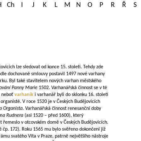
H
Ch
I
J
K
L
M
N
O
P
R
Ř
S
vicích lze sledovat od konce 15. století. Tehdy zde
podle dochované smlouvy postavil 1497 nové varhany
rku. Byl také stavitelem nových varhan městského
tování Panny Marie
1502. Varhanářská činnost se v té
u, neboť
varhaník
i varhanář byli do sklonku 16. století
organisté. V roce 1520 je v Českých Budějovicích
ip Organista
. Varhanářská činnost renesanční doby
ma Rudnera
(asi 1520 – před 1600), který
at řemeslo v otcovském domě v Českých Budějovicích.
é čp. 172). Roku 1565 mu bylo svěřeno dokončení již
mu svatého Víta v Praze, patrně největšího nástroje