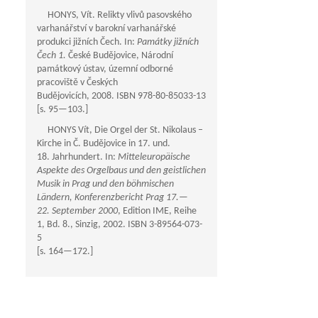
HONYS, Vít. Relikty vlivů pasovského
varhanářství v barokní varhanářské
produkci jižních Čech. In:
Památky jižních
Čech 1.
České Budějovice, Národní
památkový ústav, územní odborné
pracoviště v Českých
Budějovicích, 2008. ISBN 978-80-85033-13
[s.
95—103
.]
HONYS Vít, Die Orgel der St. Nikolaus –
Kirche in Č. Budějovice in 17. und.
18. Jahrhundert. In:
Mitteleuropäische
Aspekte des Orgelbaus und den geistlichen
Musik in Prag und den böhmischen
Ländern, Konferenzbericht Prag 17.—
22. September 2000
, Edition IME, Reihe
1, Bd. 8., Sinzig, 2002. ISBN 3-89564-073-
5
[s.
164—172
.]