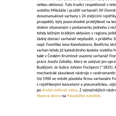
velkou oktávou). Tuto tradici respektovali v let
svatého Mikuláše i pražští varhanáři
Jiří Dvors
dvoumanuálové varhany s 24 znějícími rejstříky,
prospektů, byly pozoruhodné protějškově na k
stolem situovaným v postamentu jednoho z ni
tehdy běžným krátkým oktávám v regionu ještě 
žádný domácí varhanář nepůsobil, v průběhu 18. 
např.
Františka Jana Kannhaüsera
,
Bedřicha Já
varhan tehdy již katedrálního kostela svatého Mi
také v Českém Krumlově usazený varhanář
Fran
práce
Josefa Zahálky
, který se zabýval jen opr
Budějovic ze Sušice
Johann Fischpera
(*1835), k
mechanické zásuvkové nástroje s raněromantick
Od 1900 ve městě působila firma varhanáře
Fr
s rejstříkovými kancelami a pneumatickou, výj
po
druhé světové válce
. Z význačnějších nást
Husova sboru
na
Palackého náměstí
.