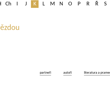
H
Ch
I
J
K
L
M
N
O
P
R
Ř
S
hvězdou
partneři
autoři
literatura a prame