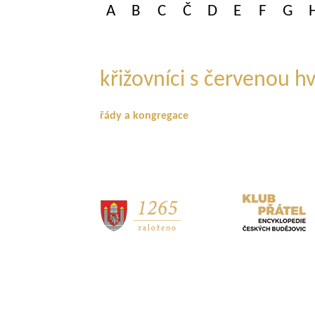
A
B
C
Č
D
E
F
G
křižovníci s červenou 
řády a kongregace