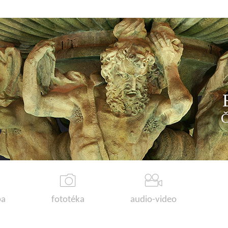
a
fototéka
audio-video