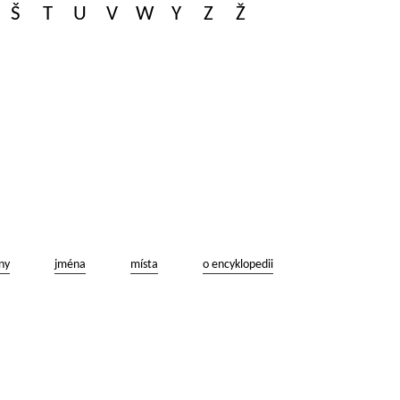
Š
T
U
V
W
Y
Z
Ž
ny
jména
místa
o encyklopedii