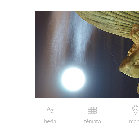
hesla
témata
map