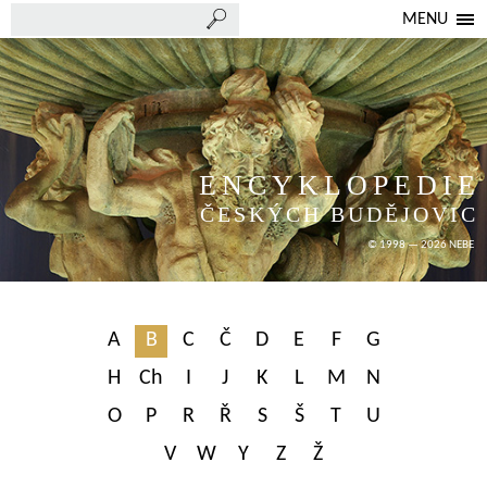
MENU
ENCYKLOPEDIE
ČESKÝCH BUDĚJOVIC
© 1998 — 2026 NEBE
A
B
C
Č
D
E
F
G
H
Ch
I
J
K
L
M
N
O
P
R
Ř
S
Š
T
U
V
W
Y
Z
Ž