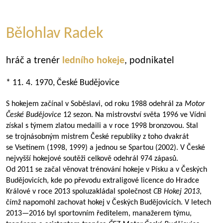
Bělohlav Radek
hráč a trenér
ledního hokeje
, podnikatel
* 11. 4. 1970, České Budějovice
S hokejem začínal v Soběslavi, od roku 1988 odehrál za
Motor
České Budějovice
12 sezon. Na mistrovství světa 1996 ve Vídni
získal s týmem zlatou medaili a v roce 1998 bronzovou. Stal
se trojnásobným mistrem České republiky z toho dvakrát
se Vsetínem (1998, 1999) a jednou se Spartou (2002). V České
nejvyšší hokejové soutěži celkově odehrál 974 zápasů.
Od 2011 se začal věnovat trénování hokeje v Písku a v Českých
Budějovicích, kde po převodu extraligové licence do Hradce
Králové v roce 2013 spoluzakládal společnost
CB Hokej 2013
,
čímž napomohl zachovat hokej v Českých Budějovicích. V letech
2013—2016
byl sportovním ředitelem, manažerem týmu,