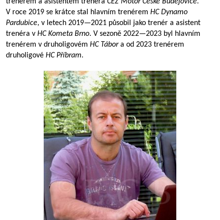
trenérem a asistentem trenéra
ČEZ Motor České Budějovice
.
V roce 2019 se krátce stal hlavním trenérem
HC Dynamo
Pardubice
, v letech
2019—2021
působil jako trenér a asistent
trenéra v
HC Kometa Brno
. V sezoně
2022—2023
byl hlavním
trenérem v druholigovém
HC Tábor
a od 2023 trenérem
druholigové
HC Příbram
.