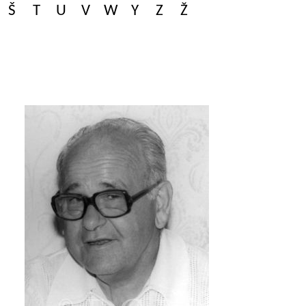
Š
T
U
V
W
Y
Z
Ž