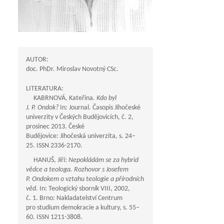
AUTOR:
doc. PhDr. Miroslav Novotný CSc.
LITERATURA:
KABRNOVÁ, Kateřina.
Kdo byl
J. P. Ondok?
In: Journal. Časopis Jihočeské
univerzity v Českých Budějovicích, č. 2,
prosinec 2013. České
Budějovice: Jihočeská univerzita, s. 24–
25. ISSN 2336-2170.
HANUŠ, Jiří:
Nepokládám se za hybrid
vědce a teologa. Rozhovor s Josefem
P. Ondokem o vztahu teologie a přírodních
věd.
In: Teologický sborník VIII, 2002,
č. 1. Brno: Nakladatelství Centrum
pro studium demokracie a kultury, s. 55–
60. ISSN 1211-3808.