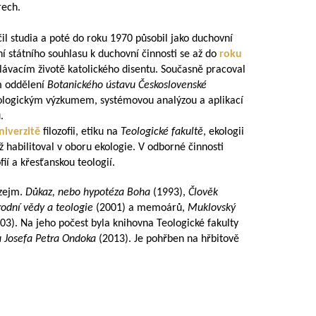
rech.
il studia a poté do roku 1970 působil jako duchovní
í státního souhlasu k duchovní činnosti se až do
roku
ávacím životě katolického disentu. Současně pracoval
m oddělení
Botanického ústavu
Československé
kologickým výzkumem, systémovou analýzou a aplikací
ů.
niverzitě
filozofii, etiku na
Teologické fakultě
, ekologii
ž habilitoval v oboru ekologie. V odborné činnosti
fií a křesťanskou teologií.
 zejm.
Důkaz, nebo hypotéza Boha
(1993),
Člověk
rodní vědy a teologie
(2001) a memoárů,
Muklovský
03). Na jeho počest byla knihovna Teologické fakulty
 Josefa Petra Ondoka
(2013). Je pohřben na hřbitově