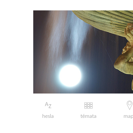
hesla
témata
map