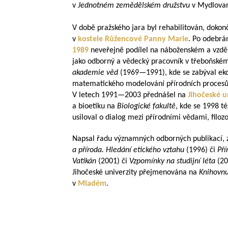
v
Jednotném zemědělském družstvu
v Mydlova
V době pražského jara byl rehabilitován, dokonč
v
kostele Růžencové Panny Marie
. Po odebrán
1989
neveřejně podílel na náboženském a vzděl
jako odborný a vědecký pracovník v třeboňské
akademie věd
(
1969—1991
), kde se zabýval e
matematického modelování přírodních proces
V letech
1991—2003
přednášel na
Jihočeské u
a bioetiku na
Biologické fakultě
, kde se 1998 té
usiloval o dialog mezi přírodními vědami, filozo
Napsal řadu významných odborných publikací,
a příroda. Hledání etického vztahu
(1996) či
Pří
Vatikán
(2001) či
Vzpomínky na studijní léta
(20
Jihočeské univerzity přejmenována na
Knihovnu
v
Mladém
.