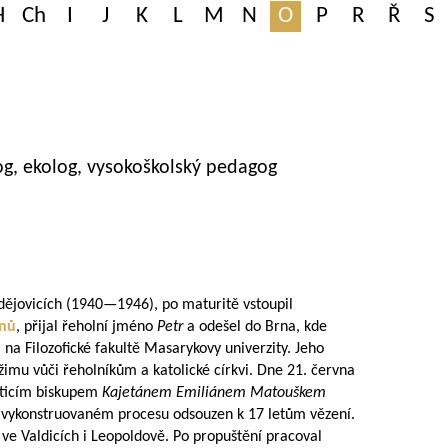
H
Ch
I
J
K
L
M
N
O
P
R
Ř
S
olog, ekolog, vysokoškolský pedagog
ějovicích (
1940—1946
), po maturitě vstoupil
inů
, přijal řeholní jméno
Petr
a odešel do Brna, kde
i na Filozofické fakultě Masarykovy univerzity. Jeho
imu vůči řeholníkům a katolické církvi. Dne 21. června
ěticím biskupem
Kajetánem Emiliánem Matouškem
 ve vykonstruovaném procesu odsouzen k 17 letům vězení.
 ve Valdicích i Leopoldově. Po propuštění pracoval