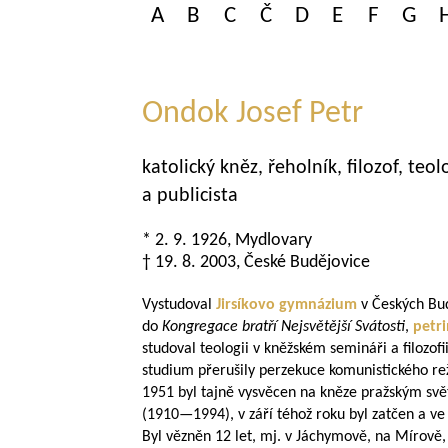
A
B
C
Č
D
E
F
G
Ondok Josef Petr
katolický kněz, řeholník, filozof, te
a publicista
* 2. 9. 1926, Mydlovary
† 19. 8. 2003, České Budějovice
Vystudoval
Jirsíkovo gymnázium
v Českých Bud
do
Kongregace bratří Nejsvětější Svátosti
,
petr
studoval teologii v kněžském semináři a filozofi
studium přerušily perzekuce komunistického rež
1951 byl tajně vysvěcen na kněze pražským sv
(
1910—1994
), v září téhož roku byl zatčen a
Byl vězněn 12 let, mj. v Jáchymově, na Mírově,