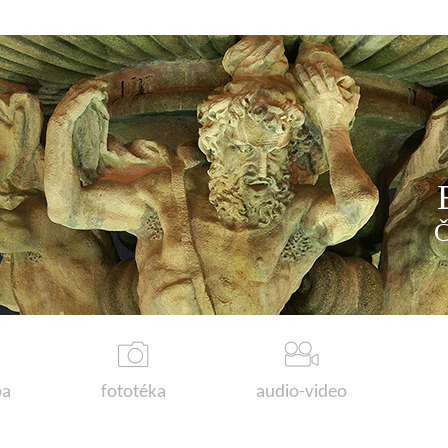
a
fototéka
audio-video