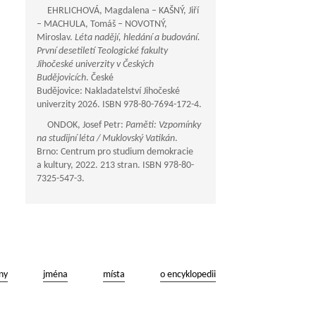
EHRLICHOVÁ, Magdalena – KAŠNÝ, Jiří
– MACHULA, Tomáš – NOVOTNÝ,
Miroslav.
Léta nadějí, hledání a budování.
První desetiletí Teologické fakulty
Jihočeské univerzity v Českých
Budějovicích
. České
Budějovice: Nakladatelství Jihočeské
univerzity 2026. ISBN 978-80-7694-172-4.
ONDOK, Josef Petr:
Paměti: Vzpomínky
na studijní léta / Muklovský Vatikán
.
Brno: Centrum pro studium demokracie
a kultury, 2022. 213 stran. ISBN 978-80-
7325-547-3.
ny
jména
místa
o encyklopedii