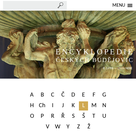
MENU
ENCYKLOPEDIE
ČESKÝCH BUDĚJOVIC
© 1998 — 2026 NEBE
A
B
C
Č
D
E
F
G
H
Ch
I
J
K
L
M
N
O
P
R
Ř
S
Š
T
U
V
W
Y
Z
Ž