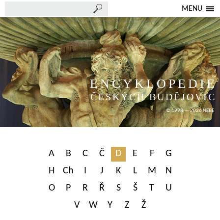
MENU
ENCYKLOPEDIE
ČESKÝCH BUDĚJOVIC
© 1998 — 2026 NEBE
A
B
C
Č
D
E
F
G
H
Ch
I
J
K
L
M
N
O
P
R
Ř
S
Š
T
U
V
W
Y
Z
Ž