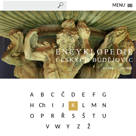
MENU
ENCYKLOPEDIE
ČESKÝCH BUDĚJOVIC
© 1998 — 2026 NEBE
A
B
C
Č
D
E
F
G
H
Ch
I
J
K
L
M
N
O
P
R
Ř
S
Š
T
U
V
W
Y
Z
Ž