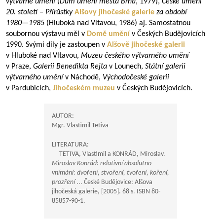
výtvarné umění
(
Dům umění města Brna
, 1979),
České umění
20. století – Přírůstky
Alšovy jihočeské galerie
za období
1980—1985
(Hluboká nad Vltavou, 1986) aj. Samostatnou
soubornou výstavu měl v
Domě umění
v Českých Budějovicích
1990. Svými díly je zastoupen v
Alšově jihočeské galerii
v Hluboké nad Vltavou,
Muzeu českého výtvarného umění
v Praze,
Galerii Benedikta Rejta
v Lounech,
Státní galerii
výtvarného umění
v Náchodě,
Východočeské galerii
v Pardubicích,
Jihočeském muzeu
v Českých Budějovicích.
AUTOR:
Mgr. Vlastimil Tetiva
LITERATURA:
TETIVA, Vlastimil a KONRÁD, Miroslav.
Miroslav Konrád: relativní absolutno
vnímání: dvoření, stvoření, tvoření, koření,
prozření
... České Budějovice: Alšova
jihočeská galerie, [2005]. 68 s. ISBN 80-
85857-90-1.