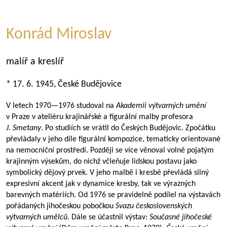
Konrád Miroslav
malíř a kreslíř
* 17. 6. 1945, České Budějovice
V letech
1970—1976
studoval na
Akademii výtvarných umění
v Praze v ateliéru krajinářské a figurální malby profesora
J. Smetany
. Po studiích se vrátil do Českých Budějovic. Zpočátku
převládaly v jeho díle figurální kompozice, tematicky orientované
na nemocniční prostředí. Později se více věnoval volně pojatým
krajinným výsekům, do nichž včleňuje lidskou postavu jako
symbolický dějový prvek. V jeho malbě i kresbě převládá silný
expresivní akcent jak v dynamice kresby, tak ve výrazných
barevných matériích. Od 1976 se pravidelně podílel na výstavách
pořádaných jihočeskou pobočkou
Svazu československých
výtvarných umělců
. Dále se účastnil výstav:
Současné jihočeské