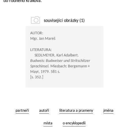
do rodného Krakova.
související obrázky (1)
AUTOR:
Mgr. Jan Mareš
LITERATURA:
SEDLMEYER, Karl Adalbert.
Budweis: Budweiser und Stritschitzer
Sprachinsel.
Miesbach: Bergemann +
Mayr, 1979. 581 s.
[s. 352.]
partneři
autoři
literatura a prameny
jména
místa
o encyklopedii