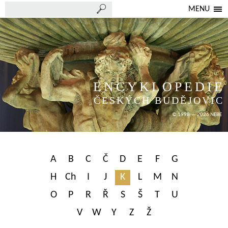
MENU
ENCYKLOPEDIE
ČESKÝCH BUDĚJOVIC
© 1998 — 2026 NEBE
A
B
C
Č
D
E
F
G
H
Ch
I
J
K
L
M
N
O
P
R
Ř
S
Š
T
U
V
W
Y
Z
Ž