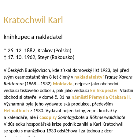
Kratochwil Karl
knihkupec a nakladatel
* 26. 12. 1882, Krakov (Polsko)
† 17. 10. 1962, Steyr (Rakousko)
V Českých Budějovicích, kde získal domovský list 1923, byl před
svým osamostatněním 8 let činný v
nakladatelství
Franze Xavera
Reitterera
(
1868—1932
)
Moldavia
, nejprve jako obchodní
vedoucí tiskového odboru, pak jako vedoucí
knihkupectví
. Vlastní
obchod si otevřel v domě č. 31 na
náměstí Přemysla Otakara II.
Významná byla jeho vydavatelská produkce, především
Heimatbuch
z 1930. Vydával nejen knihy, zejm. kuchařky
a kalendáře, ale i
časopisy
Sonntagsbote
a
Böhmerwaldsbote
.
V důsledku hospodářské krize podnik zanikl a Karl Kratochwil
se spolu s manželkou 1933 odstěhovali za jednou z dcer