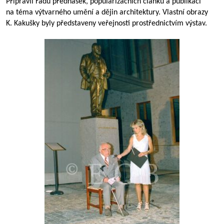
Připravil řadu přednášek, popularizačních článků a publikací
na téma výtvarného umění a dějin architektury. Vlastní obrazy
K. Kakušky byly představeny veřejnosti prostřednictvím výstav.