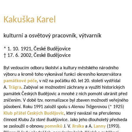
Kakuška Karel
kulturní a osvětový pracovník, výtvarník
* 1. 10. 1921, České Budějovice
† 17. 6. 2002, České Budějovice
Byl vedoucím odboru školství a kultury městského národního
výboru a kromě toho vykonával funkci okresního konzervátora
památkové péče
, v níž na počátku 60. let 20. století vystřídal
A.
Trägra
. Zabýval se možnostmi záchrany a využití historických
památek Českých Budějovic a mnohé z nich pomohl ubránit před
zničením. V době tzv. normalizace byl zbaven možnosti veřejného
působení. Roku 1991 založil spolu s
Alenou Trägerovou
(* 1925)
Klub přátel Českých Budějovic
, který navázal na přerušenou
činnost
Klubu Za staré Budějovice
. Jako jeho dlouholetý předseda
se zasloužil o obnovu
pomníků
J. V.
Jirsíka
a A.
Lanny
(1993).