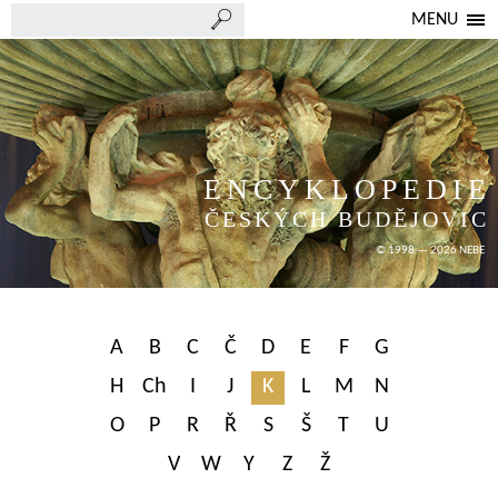
MENU
ENCYKLOPEDIE
ČESKÝCH BUDĚJOVIC
© 1998 — 2026 NEBE
A
B
C
Č
D
E
F
G
H
Ch
I
J
K
L
M
N
O
P
R
Ř
S
Š
T
U
V
W
Y
Z
Ž