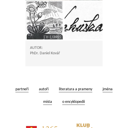
AUTOR:
PhDr. Daniel Kovář
partneři
autoři
literatura a prameny
jména
místa
o encyklopedii