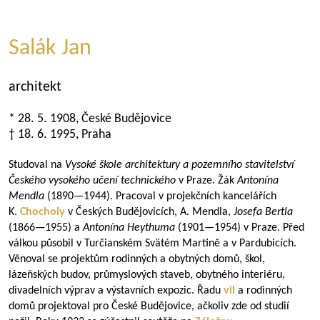
Salák Jan
architekt
* 28. 5. 1908, České Budějovice
† 18. 6. 1995, Praha
Studoval na
Vysoké škole architektury a pozemního stavitelství
Českého vysokého učení technického
v Praze. Žák
Antonína
Mendla
(
1890—1944
). Pracoval v projekčních kancelářích
K.
Chocholy
v Českých Budějovicích, A. Mendla,
Josefa Bertla
(
1866—1955
) a
Antonína Heythuma
(
1901—1954
) v Praze. Před
válkou působil v Turčianském Svätém Martině a v Pardubicích.
Věnoval se projektům rodinných a obytných domů, škol,
lázeňských budov, průmyslových staveb, obytného interiéru,
divadelních výprav a výstavních expozic. Řadu
vil
a rodinných
domů projektoval pro České Budějovice, ačkoliv zde od studií