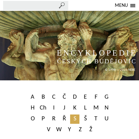
MENU
ENCYKLOPEDIE
ČESKÝCH BUDĚJOVIC
© 1998 — 2026 NEBE
A
B
C
Č
D
E
F
G
H
Ch
I
J
K
L
M
N
O
P
R
Ř
S
Š
T
U
V
W
Y
Z
Ž