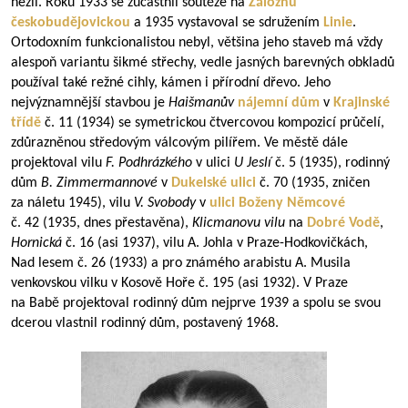
nežil. Roku 1933 se zúčastnil soutěže na
Záložnu
českobudějovickou
a 1935 vystavoval se sdružením
Linie
.
Ortodoxním funkcionalistou nebyl, většina jeho staveb má vždy
alespoň variantu šikmé střechy, vedle jasných barevných obkladů
používal také režné cihly, kámen i přírodní dřevo. Jeho
nejvýznamnější stavbou je
Haišmanův
nájemní dům
v
Krajinské
třídě
č. 11 (1934) se symetrickou čtvercovou kompozicí průčelí,
zdůrazněnou středovým válcovým pilířem. Ve městě dále
projektoval vilu
F. Podhrázkého
v ulici
U Jeslí
č. 5 (1935), rodinný
dům
B. Zimmermannové
v
Dukelské ulici
č. 70 (1935, zničen
za náletu 1945), vilu
V. Svobody
v
ulici Boženy Němcové
č. 42 (1935, dnes přestavěna),
Klicmanovu vilu
na
Dobré Vodě
,
Hornická
č. 16 (asi 1937), vilu A. Johla v Praze-Hodkovičkách,
Nad lesem č. 26 (1933) a pro známého arabistu A. Musila
venkovskou vilku v Kosově Hoře č. 195 (asi 1932). V Praze
na Babě projektoval rodinný dům nejprve 1939 a spolu se svou
dcerou vlastnil rodinný dům, postavený 1968.